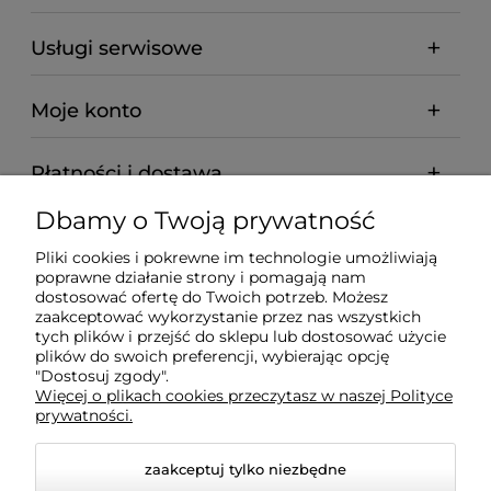
Usługi serwisowe
Moje konto
Płatności i dostawa
Dbamy o Twoją prywatność
Informacje
Pliki cookies i pokrewne im technologie umożliwiają
poprawne działanie strony i pomagają nam
O nas
dostosować ofertę do Twoich potrzeb. Możesz
zaakceptować wykorzystanie przez nas wszystkich
tych plików i przejść do sklepu lub dostosować użycie
plików do swoich preferencji, wybierając opcję
"Dostosuj zgody".
Wyposażenie Gastronomii - Projekty Technologiczne -
Więcej o plikach cookies przeczytasz w naszej Polityce
Sklep Gastronomiczny - Serwis Sprzętu
prywatności.
Gastronomicznego | Gdańsk - Trójmiasto - Pomorskie
zaakceptuj tylko niezbędne