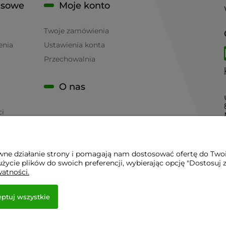
isowe
Moje konto
Twoje zamówienia
enia
Ustawienia konta
Przechowalnia
O nas
ci
awne działanie strony i pomagają nam dostosować ofertę do Two
życie plików do swoich preferencji, wybierając opcję "Dostosuj 
 - Sklep Gastronomiczny - Serwis Sprzętu Gastronomicznego | 
watności.
ptuj wszystkie