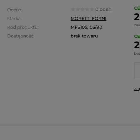
CE
0 ocen
Ocena:
2
Marka:
MORETTI FORNI
za
Kod produktu:
MFS105.105/90
Dostępność:
brak towaru
CE
2
be
za