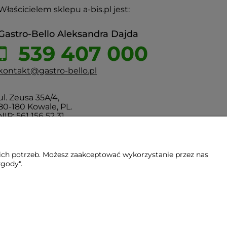
Właścicielem sklepu a-bis.pl jest:
Gastro-Bello Aleksandra Dajda
539 407 000
kontakt@gastro-bello.pl
ul. Zeusa 35A/4,
80-180 Kowale, PL.
NIP: 561 156 52 31
ich potrzeb. Możesz zaakceptować wykorzystanie przez nas
zgody".
Gdańsk - Trójmiasto - Pomorskie