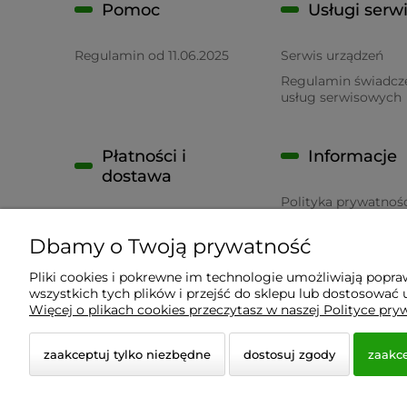
Pomoc
Usługi serw
Regulamin od 11.06.2025
Serwis urządzeń
Regulamin świadcz
usług serwisowych
Płatności i
Informacje
dostawa
Polityka prywatnoś
Płatność
RODO
Dbamy o Twoją prywatność
Czas realizacji zamówienia
Pliki cookies i pokrewne im technologie umożliwiają popr
wszystkich tych plików i przejść do sklepu lub dostosować u
Wyposażenie Gastronomii - Projekty Technologiczne
Więcej o plikach cookies przeczytasz w naszej Polityce pry
zaakceptuj tylko niezbędne
dostosuj zgody
zaakce
© 2026 a-bis.pl. Wszelkie prawa zastrzeżone.