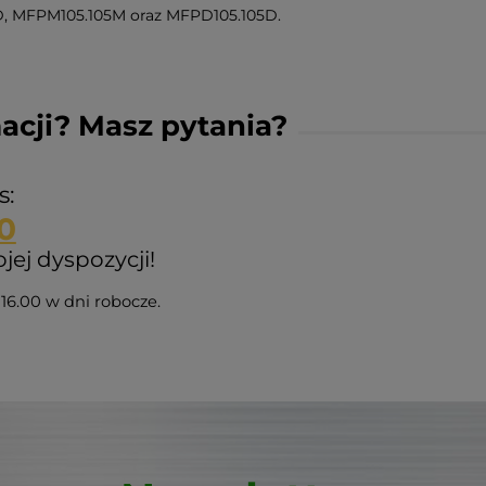
5D, MFPM105.105M oraz MFPD105.105D.
acji? Masz pytania?
s:
0
ej dyspozycji!
16.00 w dni robocze.