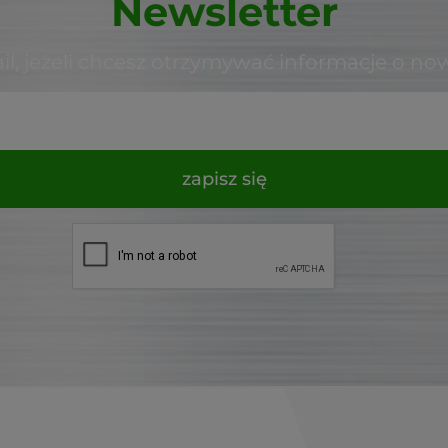
Newsletter
il, jeżeli chcesz otrzymywać informacje o no
zapisz się