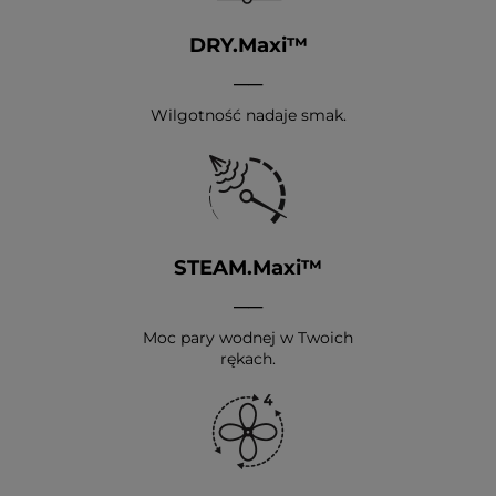
DRY.Maxi™
__
Wilgotność nadaje smak.
STEAM.Maxi™
__
Moc pary wodnej w Twoich
rękach.