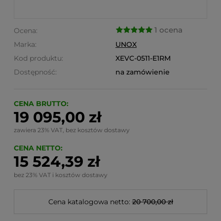
1 ocena
Ocena:
Marka:
UNOX
Kod produktu:
XEVC-0511-E1RM
Dostępność:
na zamówienie
CENA BRUTTO:
19 095,00 zł
zawiera 23% VAT, bez kosztów dostawy
CENA NETTO:
15 524,39 zł
bez 23% VAT i kosztów dostawy
Cena katalogowa netto:
20 700,00 zł