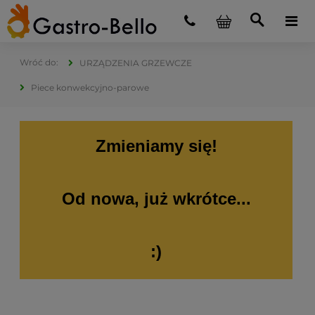
URZĄDZENIA GRZEWCZE
Piece konwekcyjno-parowe
Zmieniamy się!
Od nowa, już wkrótce...
:)