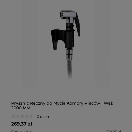
Prysznic Ręczny do Mycia Komory Pieców | Wąż
Ze
2000 MM
U
0 ocen
269,37 zł
99
Cena netto:
219,00 zł
Ce