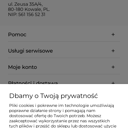
ul. Zeusa 35A/4,
80-180 Kowale, PL.
NIP: 561 156 52 31
Pomoc
Usługi serwisowe
Moje konto
Płatności i dostawa
Dbamy o Twoją prywatność
Informacje
Pliki cookies i pokrewne im technologie umożliwiają
poprawne działanie strony i pomagają nam
O nas
dostosować ofertę do Twoich potrzeb. Możesz
zaakceptować wykorzystanie przez nas wszystkich
tych plików i przejść do sklepu lub dostosować użycie