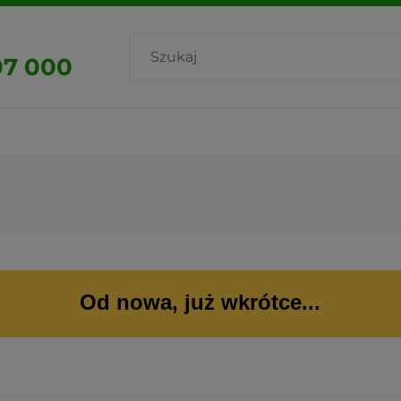
07 000
Od nowa, już wkrótce...