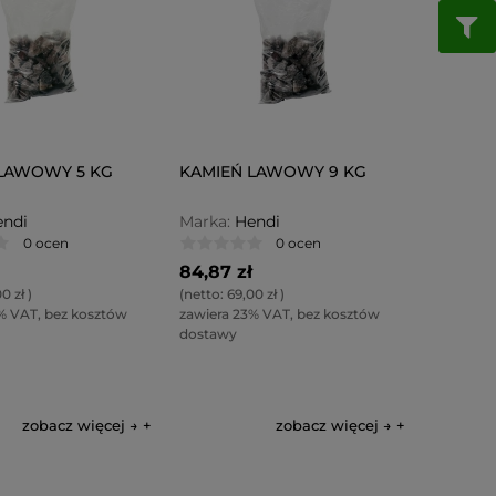
LAWOWY 5 KG
KAMIEŃ LAWOWY 9 KG
ndi
Marka:
Hendi
0 ocen
0 ocen
84,87 zł
0 zł
)
(netto:
69,00 zł
)
% VAT, bez kosztów
zawiera 23% VAT, bez kosztów
dostawy
zobacz więcej →
zobacz więcej →