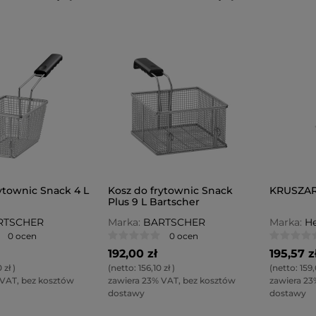
ytownic Snack 4 L
Kosz do frytownic Snack
KRUSZA
Plus 9 L Bartscher
RTSCHER
Marka:
BARTSCHER
Marka:
He
0 ocen
0 ocen
192,00 zł
195,57 z
 zł
)
(netto:
156,10 zł
)
(netto:
159,
 VAT, bez kosztów
zawiera 23% VAT, bez kosztów
zawiera 23
dostawy
dostawy