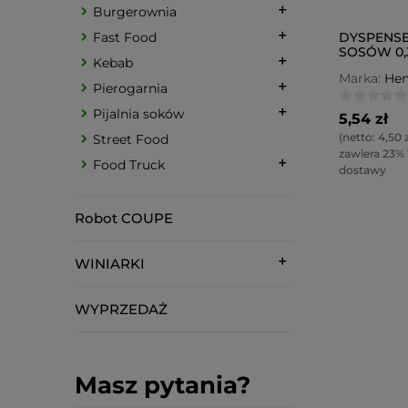
Burgerownia
DYSPENSE
Fast Food
SOSÓW 0,3
Kebab
Marka:
Hen
Pierogarnia
Pijalnia soków
5,54 zł
(netto:
4,50 z
Street Food
zawiera 23%
Food Truck
dostawy
Robot COUPE
WINIARKI
WYPRZEDAŻ
Masz pytania?