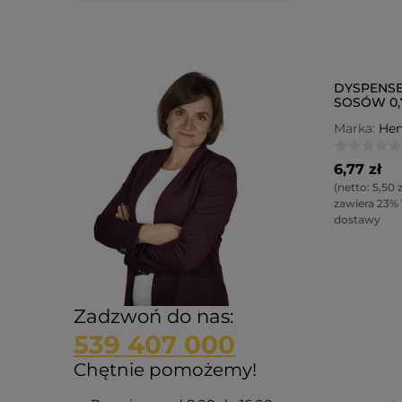
DYSPENSE
SOSÓW 0,
PRZEZROC
Marka:
Hen
6,77 zł
(netto:
5,50 z
zawiera 23%
dostawy
Zadzwoń do nas:
539 407 000
Chętnie pomożemy!