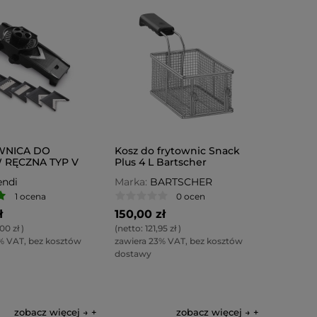
WNICA DO
Kosz do frytownic Snack
RĘCZNA TYP V
Plus 4 L Bartscher
ndi
Marka:
BARTSCHER
1 ocena
0 ocen
ł
150,00 zł
00 zł
)
(netto:
121,95 zł
)
% VAT, bez kosztów
zawiera 23% VAT, bez kosztów
dostawy
zobacz więcej →
zobacz więcej →