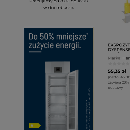
Pracujemy od 8.00 do 16.00
w dni robocze.
EKSPOZY
DYSPENS
SOSÓW
Marka:
Hen
55,35 zł
(netto:
45,00
zawiera 23%
dostawy