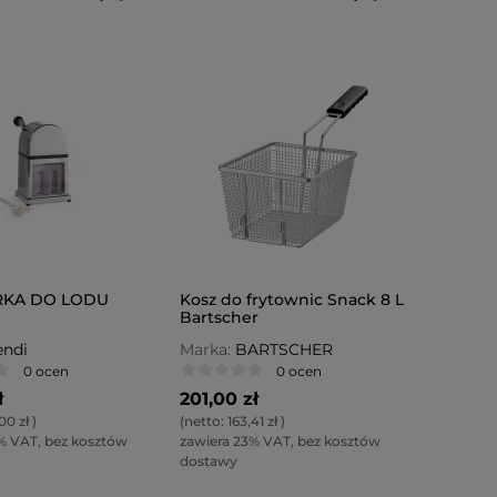
RKA DO LODU
Kosz do frytownic Snack 8 L
Bartscher
ndi
Marka:
BARTSCHER
0 ocen
0 ocen
ł
201,00 zł
00 zł
)
(netto:
163,41 zł
)
% VAT, bez kosztów
zawiera 23% VAT, bez kosztów
dostawy