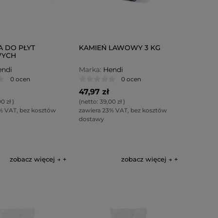
 DO PŁYT
KAMIEŃ LAWOWY 3 KG
WYCH
ndi
Marka:
Hendi
0 ocen
0 ocen
47,97 zł
0 zł
)
(netto:
39,00 zł
)
% VAT, bez kosztów
zawiera 23% VAT, bez kosztów
dostawy
zobacz więcej →
zobacz więcej →