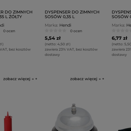
R DO ZIMNYCH
DYSPENSER DO ZIMNYCH
DYSPENS
5 L ŻÓŁTY
SOSÓW 0,35 L
SOSÓW 0
PRZEZROCZYSTY
di
Marka:
Hendi
Marka:
He
0 ocen
0 ocen
5,54 zł
6,77 zł
ł
)
(netto:
4,50 zł
)
(netto:
5,50
 VAT, bez kosztów
zawiera 23% VAT, bez kosztów
zawiera 23
dostawy
dostawy
zobacz więcej →
zobacz więcej →