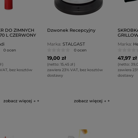
R DO ZIMNYCH
Dzwonek Recepcyjny
SKROBKA
70 L CZERWONY
GRILLO
ZYSTY
di
Marka:
STALGAST
Marka:
He
0 ocen
0 ocen
19,00 zł
47,97 zł
ł
)
(netto:
15,45 zł
)
(netto:
39,0
 VAT, bez kosztów
zawiera 23% VAT, bez kosztów
zawiera 23
dostawy
dostawy
zobacz więcej →
zobacz więcej →