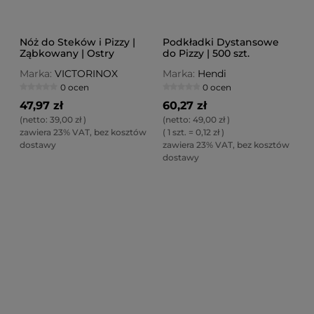
Nóż do Steków i Pizzy |
Podkładki Dystansowe
Ząbkowany | Ostry
do Pizzy | 500 szt.
Czubek | Victorinox Swiss
Marka:
VICTORINOX
Marka:
Hendi
Classic | 12cm | Zielony
0 ocen
0 ocen
47,97 zł
60,27 zł
(netto:
39,00 zł
)
(netto:
49,00 zł
)
zawiera 23% VAT, bez kosztów
( 1 szt. = 0,12 zł )
dostawy
zawiera 23% VAT, bez kosztów
dostawy