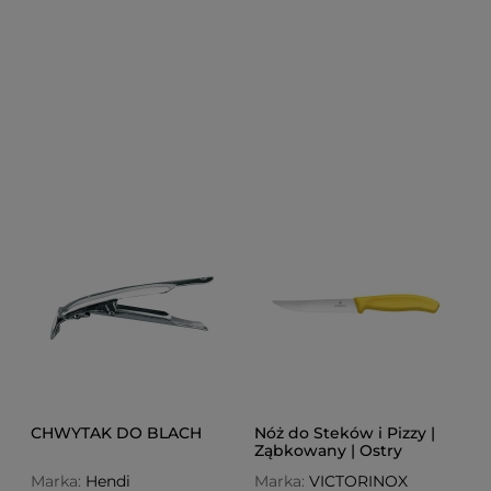
CHWYTAK DO BLACH
Nóż do Steków i Pizzy |
Ząbkowany | Ostry
Czubek | Victorinox Swiss
Marka:
Hendi
Marka:
VICTORINOX
Classic | 12cm | Żółty