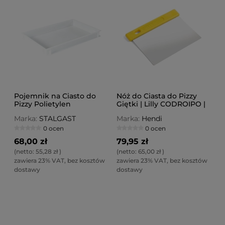
Pojemnik na Ciasto do
Nóż do Ciasta do Pizzy
Pizzy Polietylen
Giętki | Lilly CODROIPO |
600X400X100 mm
W=120 mm
Marka:
STALGAST
Marka:
Hendi
0 ocen
0 ocen
68,00 zł
79,95 zł
(netto:
55,28 zł
)
(netto:
65,00 zł
)
zawiera 23% VAT, bez kosztów
zawiera 23% VAT, bez kosztów
dostawy
dostawy