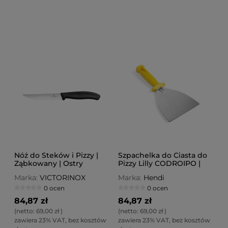
Nóż do Steków i Pizzy |
Szpachelka do Ciasta do
Ząbkowany | Ostry
Pizzy Lilly CODROIPO |
Czubek | Victorinox Swiss
L=260 mm
Marka:
VICTORINOX
Marka:
Hendi
Classic | 12cm | Czarny
0 ocen
0 ocen
84,87 zł
84,87 zł
(netto:
69,00 zł
)
(netto:
69,00 zł
)
zawiera 23% VAT, bez kosztów
zawiera 23% VAT, bez kosztów