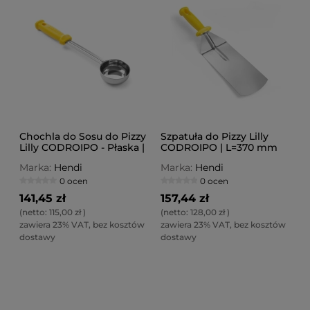
Chochla do Sosu do Pizzy
Szpatuła do Pizzy Lilly
Lilly CODROIPO - Płaska |
CODROIPO | L=370 mm
L=330 mm | Poj. 90 g
Marka:
Hendi
Marka:
Hendi
0 ocen
0 ocen
141,45 zł
157,44 zł
(netto:
115,00 zł
)
(netto:
128,00 zł
)
zawiera 23% VAT, bez kosztów
zawiera 23% VAT, bez kosztów
dostawy
dostawy