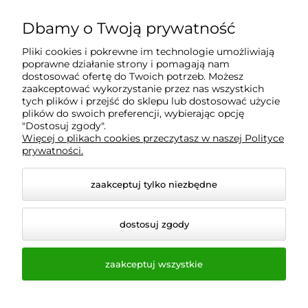
Dbamy o Twoją prywatność
Informacje
Pliki cookies i pokrewne im technologie umożliwiają
poprawne działanie strony i pomagają nam
O nas
dostosować ofertę do Twoich potrzeb. Możesz
zaakceptować wykorzystanie przez nas wszystkich
tych plików i przejść do sklepu lub dostosować użycie
plików do swoich preferencji, wybierając opcję
"Dostosuj zgody".
Wyposażenie Gastronomii - Projekty Technologiczne -
Więcej o plikach cookies przeczytasz w naszej Polityce
Sklep Gastronomiczny - Serwis Sprzętu
prywatności.
Gastronomicznego | Gdańsk - Trójmiasto - Pomorskie
zaakceptuj tylko niezbędne
dostosuj zgody
zaakceptuj wszystkie
© 2026 a-bis.pl. Wszelkie prawa zastrzeżone.
Styl graficzny i aplikacje ShopGadget.pl
Sklep