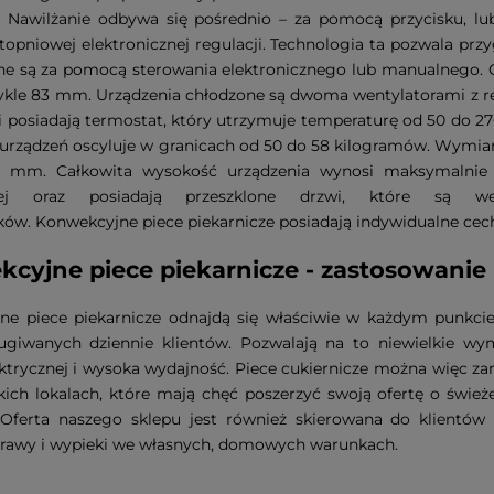
 Nawilżanie odbywa się pośrednio – za pomocą przycisku, lub
stopniowej elektronicznej regulacji. Technologia ta pozwala pr
ne są za pomocą sterowania elektronicznego lub manualnego. 
ykle 83 mm. Urządzenia chłodzone są dwoma wentylatorami z r
i posiadają termostat, który utrzymuje temperaturę od 50 do 2
 urządzeń oscyluje w granicach od 50 do 58 kilogramów. Wymiar
 mm. Całkowita wysokość urządzenia wynosi maksymalnie 6
nej oraz posiadają przeszklone drzwi, które są wen
ów. Konwekcyjne piece piekarnicze posiadają indywidualne cec
cyjne piece piekarnicze - zastosowanie
ne piece piekarnicze odnajdą się właściwie w każdym punkcie
sługiwanych dziennie klientów. Pozwalają na to niewielkie w
ektrycznej i wysoka wydajność. Piece cukiernicze można więc zam
ich lokalach, które mają chęć poszerzyć swoją ofertę o śwież
 Oferta naszego sklepu jest również skierowana do klientów 
otrawy i wypieki we własnych, domowych warunkach.