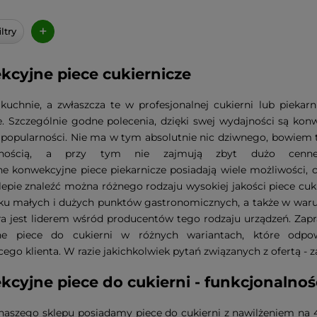
+
ltry
cyjne piece cukiernicze
kuchnie, a zwłaszcza te w profesjonalnej cukierni lub pieka
e. Szczególnie godne polecenia, dzięki swej wydajności są kon
 popularności. Nie ma w tym absolutnie nic dziwnego, bowiem t
alnością, a przy tym nie zajmują zbyt dużo cenn
 konwekcyjne piece piekarnicze posiadają wiele możliwości, 
epie znaleźć można różnego rodzaju wysokiej jakości piece cu
ku małych i dużych punktów gastronomicznych, a także w war
ra jest liderem wśród producentów tego rodzaju urządzeń. Zapr
e piece do cukierni w różnych wariantach, które odpow
go klienta. W razie jakichkolwiek pytań związanych z ofertą -
cyjne piece do cukierni - funkcjonalno
naszego sklepu posiadamy piece do cukierni z nawilżeniem na 