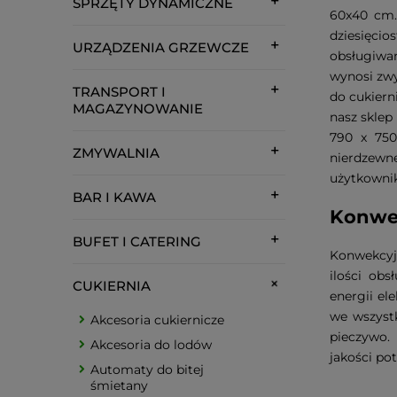
SPRZĘTY DYNAMICZNE
60x40 cm.
dziesięcio
URZĄDZENIA GRZEWCZE
obsługiwa
wynosi zw
TRANSPORT I
do cukiern
MAGAZYNOWANIE
nasz sklep
790 x 750
ZMYWALNIA
nierdzew
użytkownik
BAR I KAWA
Konwek
BUFET I CATERING
Konwekcyj
ilości ob
CUKIERNIA
energii el
we wszystk
Akcesoria cukiernicze
pieczywo.
Akcesoria do lodów
jakości p
Automaty do bitej
śmietany