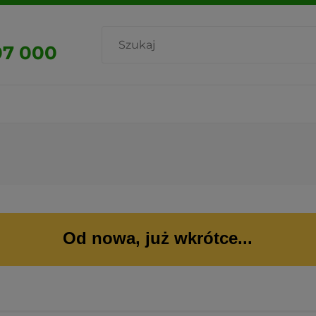
07 000
Od nowa, już wkrótce...