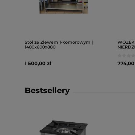
Stół ze Zlewem 1-komorowym |
WÓZEK 
1400x600x880
NIERDZ
1 500,00 zł
774,00 
Bestsellery