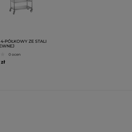
4-PÓŁKOWY ZE STALI
EWNEJ
0 ocen
zł