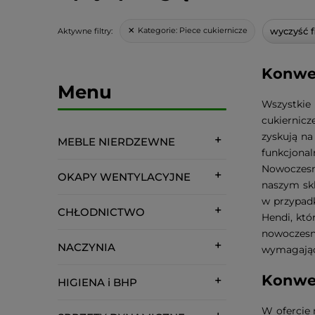
wyczyść fi
Kategorie:
Piece cukiernicze
Aktywne filtry:
Konwek
Menu
Wszystkie 
cukiernicz
zyskują na
MEBLE NIERDZEWNE
funkcjon
Nowoczesne
OKAPY WENTYLACYJNE
naszym skl
w przypad
CHŁODNICTWO
Hendi, któ
nowoczesn
NACZYNIA
wymagające
Konwek
HIGIENA i BHP
W ofercie 