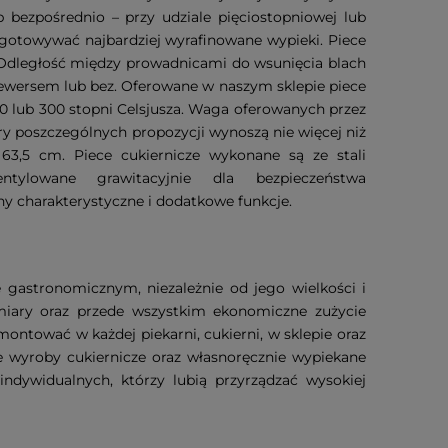
 bezpośrednio – przy udziale pięciostopniowej lub
zygotowywać najbardziej wyrafinowane wypieki. Piece
Odległość między prowadnicami do wsunięcia blach
ewersem lub bez. Oferowane w naszym sklepie piece
70 lub 300 stopni Celsjusza. Waga oferowanych przez
y poszczególnych propozycji wynoszą nie więcej niż
3,5 cm. Piece cukiernicze wykonane są ze stali
tylowane grawitacyjnie dla bezpieczeństwa
hy charakterystyczne i dodatkowe funkcje.
 gastronomicznym, niezależnie od jego wielkości i
ymiary oraz przede wszystkim ekonomiczne zużycie
ontować w każdej piekarni, cukierni, w sklepie oraz
e wyroby cukiernicze oraz własnoręcznie wypiekane
indywidualnych, którzy lubią przyrządzać wysokiej