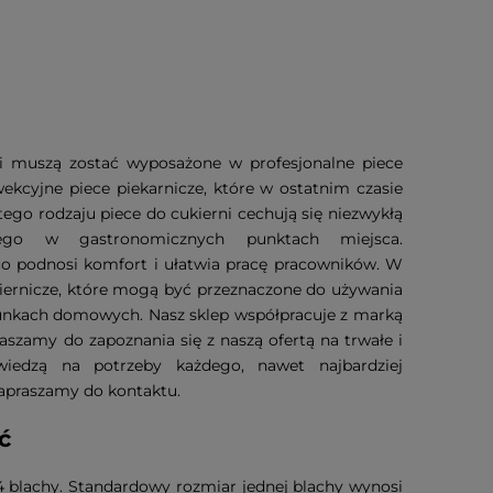
rni muszą zostać wyposażone w profesjonalne piece
wekcyjne piece piekarnicze, które w ostatnim czasie
ego rodzaju piece do cukierni cechują się niezwykłą
ego w gastronomicznych punktach miejsca.
co podnosi komfort i ułatwia pracę pracowników. W
kiernicze, które mogą być przeznaczone do używania
unkach domowych. Nasz sklep współpracuje z marką
aszamy do zapoznania się z naszą ofertą na trwałe i
iedzą na potrzeby każdego, nawet najbardziej
 zapraszamy do kontaktu.
ść
4 blachy. Standardowy rozmiar jednej blachy wynosi