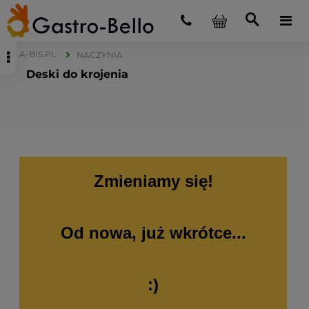
A-BIS.PL
NACZYNIA
Deski do krojenia
Zmieniamy się!
Od nowa, już wkrótce...
:)