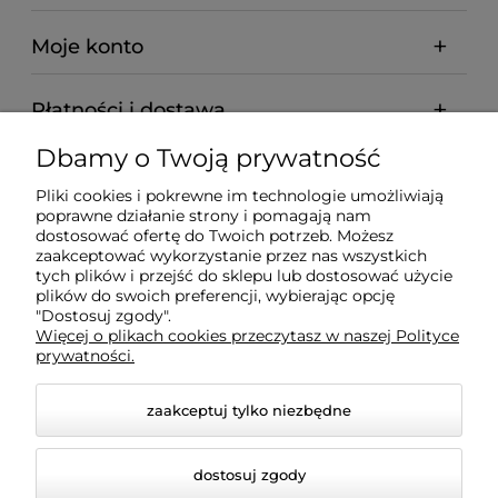
Moje konto
Płatności i dostawa
Dbamy o Twoją prywatność
Informacje
Pliki cookies i pokrewne im technologie umożliwiają
poprawne działanie strony i pomagają nam
O nas
dostosować ofertę do Twoich potrzeb. Możesz
zaakceptować wykorzystanie przez nas wszystkich
tych plików i przejść do sklepu lub dostosować użycie
plików do swoich preferencji, wybierając opcję
"Dostosuj zgody".
Wyposażenie Gastronomii - Projekty Technologiczne -
Więcej o plikach cookies przeczytasz w naszej Polityce
Sklep Gastronomiczny - Serwis Sprzętu
prywatności.
Gastronomicznego | Gdańsk - Trójmiasto - Pomorskie
zaakceptuj tylko niezbędne
dostosuj zgody