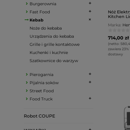
Burgerownia
Nóż Elekt
Fast Food
Kitchen L
Kebab
Marka:
Hen
Noże do kebaba
Urządzenia do kebaba
714,00 zł
(netto:
580,4
Grille i grille kontaktowe
zawiera 23%
Kuchenki i kuchnie
dostawy
Szatkownice do warzyw
Pierogarnia
Pijalnia soków
Street Food
Food Truck
Robot COUPE