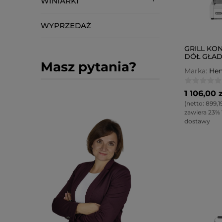
WINIARKI
WYPRZEDAŻ
GRILL KO
DÓŁ GŁAD
Masz pytania?
Marka:
Hen
1 106,00 z
(netto:
899,19
zawiera 23%
dostawy