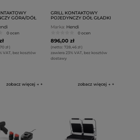
ONTAKTOWY
GRILL KONTAKTOWY
NCZY GÓRA/DÓŁ
POJEDYNCZY DÓŁ GŁADKI
ANE
ndi
Marka:
Hendi
0 ocen
0 ocen
zł
896,00 zł
70 zł
)
(netto:
728,46 zł
)
% VAT, bez kosztów
zawiera 23% VAT, bez kosztów
dostawy
zobacz więcej →
zobacz więcej →