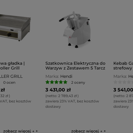
lowa gładka |
Szatkownica Elektryczna do
Kebab Ga
ller Grill
Warzyw z Zestawem 5 Tarcz
strefowy
LER GRILL
Marka:
Hendi
Marka:
He
0 ocen
2 oceny
zł
3 431,00 zł
3 541,00
32 zł
)
(netto:
2 789,43 zł
)
(netto:
2 87
 VAT, bez kosztów
zawiera 23% VAT, bez kosztów
zawiera 23
dostawy
dostawy
zobacz więcej →
zobacz więcej →