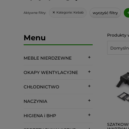
wyczyść filtry
Kategorie:
Kebab
Aktywne filtry:
Menu
MEBLE NIERDZEWNE
OKAPY WENTYLACYJNE
CHŁODNICTWO
NACZYNIA
HIGIENA i BHP
SZATKOW
WARZYW R