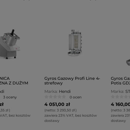
NICA
Gyros Gazowy Profi Line 4-
Gyros Ga
ZNA Z DUŻYM
strefowy
Potis GD
M WLOTOWYM
di
Marka:
Hendi
Marka:
S
3 oceny
0 ocen
zł
4 051,00 zł
4 160,00
,35 zł
)
(netto:
3 293,50 zł
)
(netto:
3 38
 VAT, bez kosztów
zawiera 23% VAT, bez kosztów
zawiera 23
dostawy
dostawy