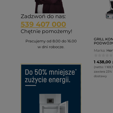
Zadzwoń do nas:
539 407 000
Chętnie pomożemy!
GRILL KO
Pracujemy od 8.00 do 16.00
PODWÓJN
w dni robocze.
GŁADKA
Marka:
Hen
1 438,00 
(netto:
1 169,1
zawiera 23%
dostawy