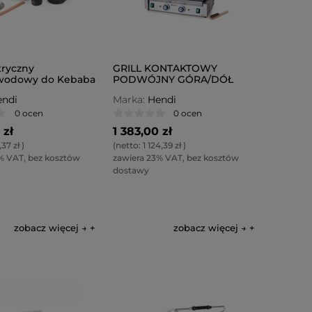
tryczny
GRILL KONTAKTOWY
wodowy do Kebaba
PODWÓJNY GÓRA/DÓŁ
Line
RYFLOWANE
ndi
Marka:
Hendi
0 ocen
0 ocen
 zł
1 383,00 zł
37 zł
)
(netto:
1 124,39 zł
)
% VAT, bez kosztów
zawiera 23% VAT, bez kosztów
dostawy
zobacz więcej →
zobacz więcej →