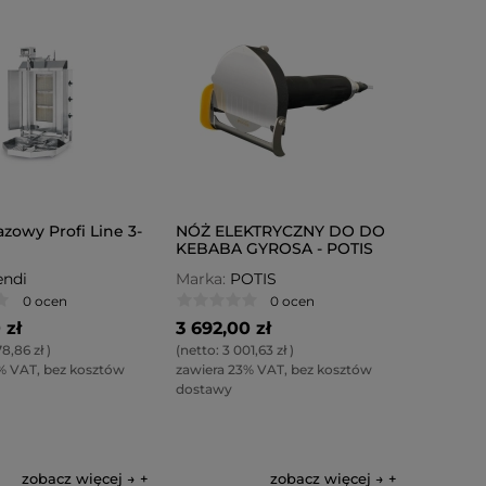
zowy Profi Line 3-
NÓŻ ELEKTRYCZNY DO DO
KEBABA GYROSA - POTIS
ROBOCUT H 7000
ndi
Marka:
POTIS
0 ocen
0 ocen
 zł
3 692,00 zł
8,86 zł
)
(netto:
3 001,63 zł
)
% VAT, bez kosztów
zawiera 23% VAT, bez kosztów
dostawy
zobacz więcej →
zobacz więcej →