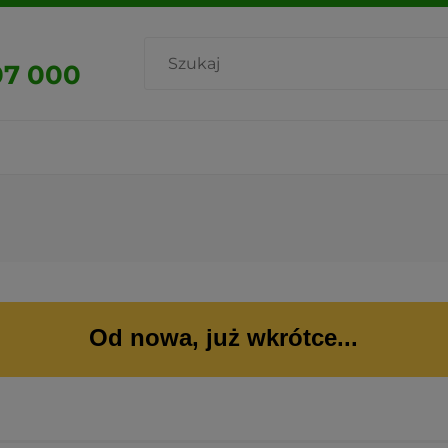
07 000
Od nowa, już wkrótce...