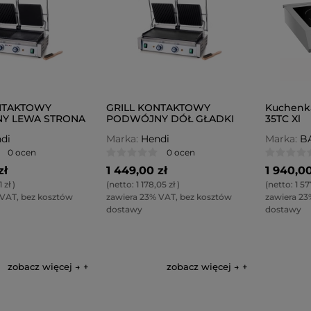
NTAKTOWY
GRILL KONTAKTOWY
Kuchenka
Y LEWA STRONA
PODWÓJNY DÓŁ GŁADKI
35TC Xl
di
Marka:
Hendi
Marka:
B
0 ocen
0 ocen
zł
1 449,00 zł
1 940,00
1 zł
)
(netto:
1 178,05 zł
)
(netto:
1 57
 VAT, bez kosztów
zawiera 23% VAT, bez kosztów
zawiera 23
dostawy
dostawy
zobacz więcej →
zobacz więcej →