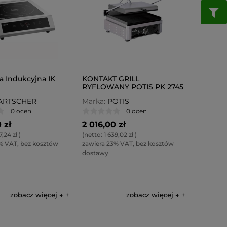
 Indukcyjna IK
KONTAKT GRILL
RYFLOWANY POTIS PK 2745
ARTSCHER
Marka:
POTIS
0 ocen
0 ocen
 zł
2 016,00 zł
7,24 zł
)
(netto:
1 639,02 zł
)
% VAT, bez kosztów
zawiera 23% VAT, bez kosztów
dostawy
zobacz więcej →
zobacz więcej →