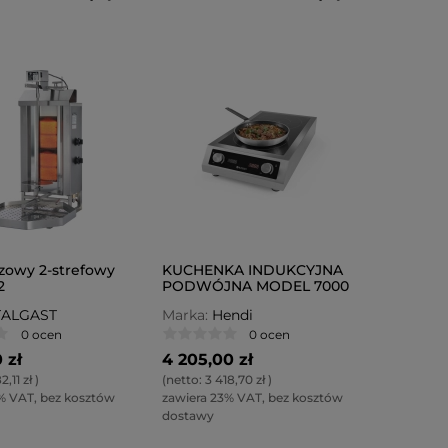
zowy 2-strefowy
KUCHENKA INDUKCYJNA
2
PODWÓJNA MODEL 7000
TALGAST
Marka:
Hendi
0 ocen
0 ocen
 zł
4 205,00 zł
2,11 zł
)
(netto:
3 418,70 zł
)
% VAT, bez kosztów
zawiera 23% VAT, bez kosztów
dostawy