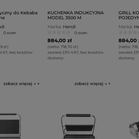
ryczny do Kebaba
KUCHENKA INDUKCYJNA
GRILL K
ine
MODEL 3500 M
POJEDY
RYFLOW
di
Marka:
Hendi
Marka:
He
0 ocen
0 ocen
884,00 zł
884,00 
9 zł
)
(netto:
718,70 zł
)
(netto:
718,
 VAT, bez kosztów
zawiera 23% VAT, bez kosztów
zawiera 23
dostawy
dostawy
zobacz więcej →
zobacz więcej →