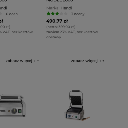
ndi
Marka:
Hendi
0 ocen
3 oceny
zł
490,77 zł
00 zł
)
(netto:
399,00 zł
)
% VAT, bez kosztów
zawiera 23% VAT, bez kosztów
dostawy
zobacz więcej →
zobacz więcej →