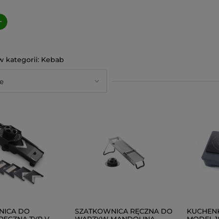
+
Kebab
NICA DO
SZATKOWNICA RĘCZNA DO
KUCHEN
ĘCZNA TYP V
WARZYW MANDOLINA
MODEL 1