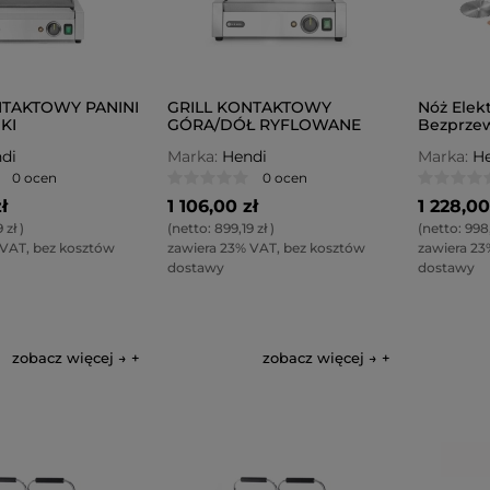
NTAKTOWY PANINI
GRILL KONTAKTOWY
Nóż Elek
KI
GÓRA/DÓŁ RYFLOWANE
Bezprze
Kitchen 
di
Marka:
Hendi
Marka:
He
0 ocen
0 ocen
ł
1 106,00 zł
1 228,00
 zł
)
(netto:
899,19 zł
)
(netto:
998,
 VAT, bez kosztów
zawiera 23% VAT, bez kosztów
zawiera 23
dostawy
dostawy
zobacz więcej →
zobacz więcej →