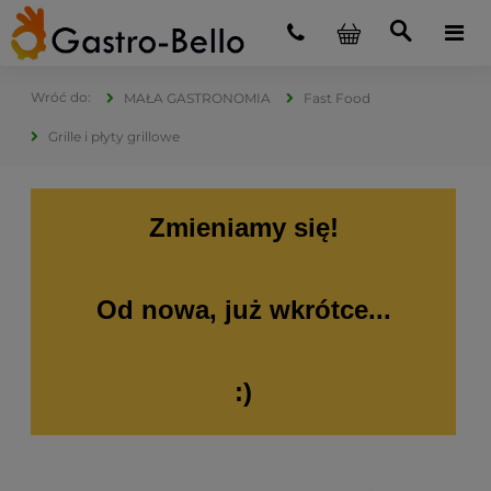
MAŁA GASTRONOMIA
Fast Food
Grille i płyty grillowe
Zmieniamy się!
Od nowa, już wkrótce...
:)