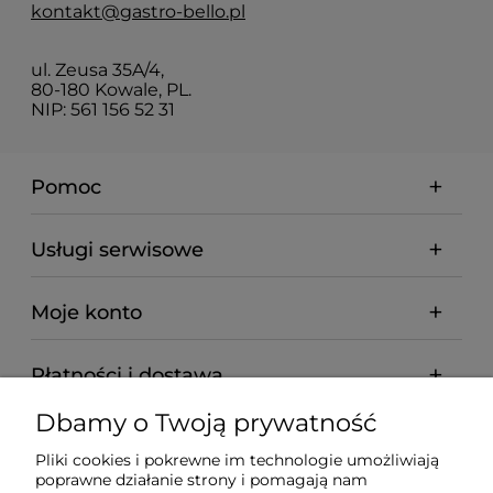
kontakt@gastro-bello.pl
ul. Zeusa 35A/4,
80-180 Kowale, PL.
NIP: 561 156 52 31
Pomoc
Usługi serwisowe
Moje konto
Płatności i dostawa
Dbamy o Twoją prywatność
Informacje
Pliki cookies i pokrewne im technologie umożliwiają
poprawne działanie strony i pomagają nam