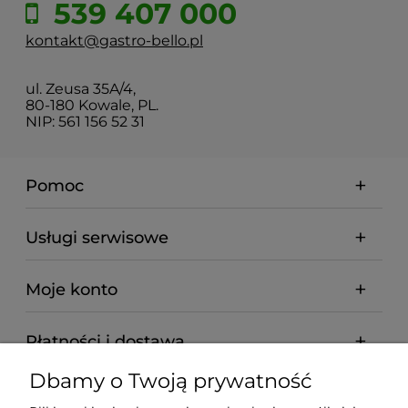
539 407 000
kontakt@gastro-bello.pl
ul. Zeusa 35A/4,
80-180 Kowale, PL.
NIP: 561 156 52 31
Pomoc
Usługi serwisowe
Moje konto
Płatności i dostawa
Dbamy o Twoją prywatność
Informacje