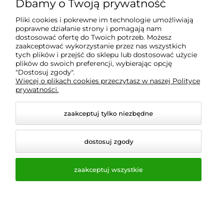
Dbamy o Twoją prywatność
Informacje
Pliki cookies i pokrewne im technologie umożliwiają
poprawne działanie strony i pomagają nam
O nas
dostosować ofertę do Twoich potrzeb. Możesz
zaakceptować wykorzystanie przez nas wszystkich
tych plików i przejść do sklepu lub dostosować użycie
plików do swoich preferencji, wybierając opcję
"Dostosuj zgody".
Wyposażenie Gastronomii - Projekty Technologiczne -
Więcej o plikach cookies przeczytasz w naszej Polityce
Sklep Gastronomiczny - Serwis Sprzętu
prywatności.
Gastronomicznego | Gdańsk - Trójmiasto - Pomorskie
zaakceptuj tylko niezbędne
dostosuj zgody
zaakceptuj wszystkie
© 2026 a-bis.pl. Wszelkie prawa zastrzeżone.
Styl graficzny i aplikacje ShopGadget.pl
Sklep
internetowy Shoper.pl
Opcje