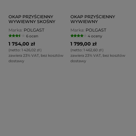
OKAP PRZYŚCIENNY
OKAP PRZYŚCIENNY
WYWIEWNY SKOŚNY
WYWIEWNY
POL-730
SKRZYNIOWY POL-710
Marka:
POLGAST
Marka:
POLGAST
6 ocen
4 oceny
1 754,00 zł
1 799,00 zł
(netto:
1 426,02 zł
)
(netto:
1 462,60 zł
)
zawiera 23% VAT, bez kosztów
zawiera 23% VAT, bez kosztów
dostawy
dostawy