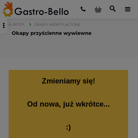
A-BIS.PL
OKAPY WENTYLACYJNE
Okapy przyścienne wywiewne
Zmieniamy się!
Od nowa, już wkrótce...
:)