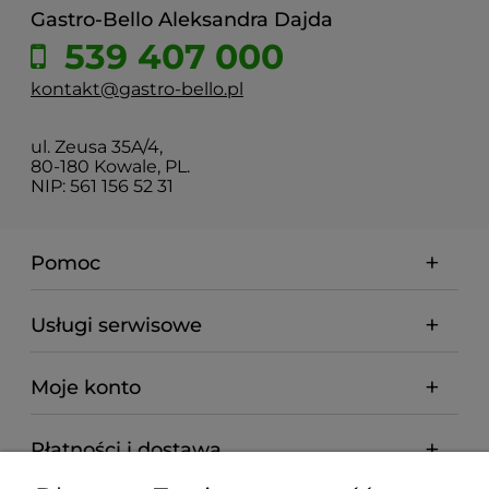
Gastro-Bello Aleksandra Dajda
539 407 000
kontakt@gastro-bello.pl
ul. Zeusa 35A/4,
80-180 Kowale, PL.
NIP: 561 156 52 31
Pomoc
Usługi serwisowe
Moje konto
Płatności i dostawa