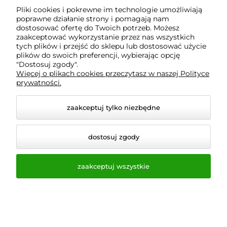
Pliki cookies i pokrewne im technologie umożliwiają
poprawne działanie strony i pomagają nam
dostosować ofertę do Twoich potrzeb. Możesz
Salaterka 565 ml Arcoroc
SOSJERKA STALOWA NA
zaakceptować wykorzystanie przez nas wszystkich
Trianon
STOPCE
tych plików i przejść do sklepu lub dostosować użycie
Marka:
Hendi
Marka:
Hendi
plików do swoich preferencji, wybierając opcję
0 ocen
0 ocen
"Dostosuj zgody".
Więcej o plikach cookies przeczytasz w naszej Polityce
12,30 zł
12,30 zł
prywatności.
(netto:
10,00 zł
)
(netto:
10,00 zł
)
( 1 zestaw = 98,40 zł )
zawiera 23% VAT, bez kosztów
zawiera 23% VAT, bez kosztów
dostawy
zaakceptuj tylko niezbędne
dostawy
dostosuj zgody
zaakceptuj wszystkie