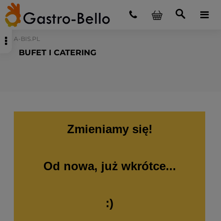
A-BIS.PL
BUFET I CATERING
Zmieniamy się!
Od nowa, już wkrótce...
:)