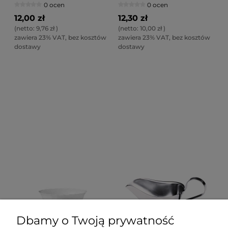
0 ocen
0 ocen
12,00 zł
12,30 zł
(netto:
9,76 zł
)
(netto:
10,00 zł
)
zawiera 23% VAT, bez kosztów
zawiera 23% VAT, bez kosztów
dostawy
dostawy
Dbamy o Twoją prywatność