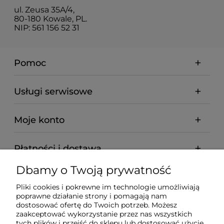
ul. Zeusa 35A/4,
80-180 Kowale, PL.
NIP: 561 156 52 31
Pomoc
Usługi serwisowe
Moje konto
Płatności i dostawa
Dbamy o Twoją prywatność
Informacje
Pliki cookies i pokrewne im technologie umożliwiają
poprawne działanie strony i pomagają nam
O nas
dostosować ofertę do Twoich potrzeb. Możesz
zaakceptować wykorzystanie przez nas wszystkich
tych plików i przejść do sklepu lub dostosować użycie