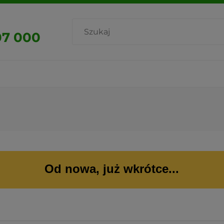
07 000
Od nowa, już wkrótce...