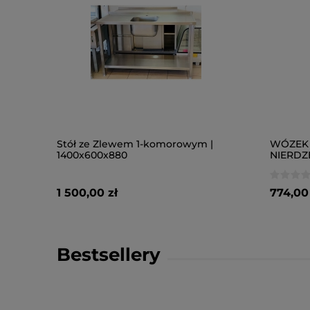
Stół ze Zlewem 1-komorowym |
WÓZEK 
1400x600x880
NIERDZ
1 500,00 zł
774,00 
Bestsellery