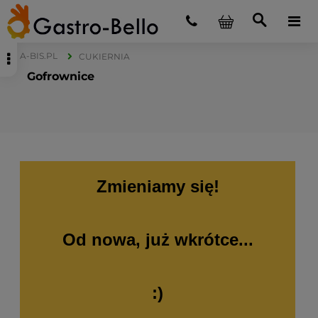
A-BIS.PL
CUKIERNIA
Gofrownice
Zmieniamy się!
Od nowa, już wkrótce...
:)