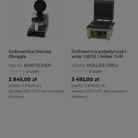
Gofrownica Deluxe
Gofrownica pojedyncza |
Okrągła
wzór LIEGE | Roller Grill
Marka:
BARTSCHER
Marka:
ROLLER GRILL
0 ocen
0 ocen
2 845,00 zł
3 492,00 zł
(netto:
2 313,01 zł
)
(netto:
2 839,02 zł
)
zawiera 23% VAT, bez kosztów
zawiera 23% VAT, bez kosztów
dostawy
dostawy