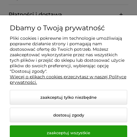
Płatności i dostawa
Dbamy o Twoją prywatność
Informacje
Pliki cookies i pokrewne im technologie umożliwiają
poprawne działanie strony i pomagają nam
O nas
dostosować ofertę do Twoich potrzeb. Możesz
zaakceptować wykorzystanie przez nas wszystkich
tych plików i przejść do sklepu lub dostosować użycie
plików do swoich preferencji, wybierając opcję
"Dostosuj zgody".
Wyposażenie Gastronomii - Projekty Technologiczne -
Więcej o plikach cookies przeczytasz w naszej Polityce
Sklep Gastronomiczny - Serwis Sprzętu
prywatności.
Gastronomicznego | Gdańsk - Trójmiasto - Pomorskie
zaakceptuj tylko niezbędne
dostosuj zgody
zaakceptuj wszystkie