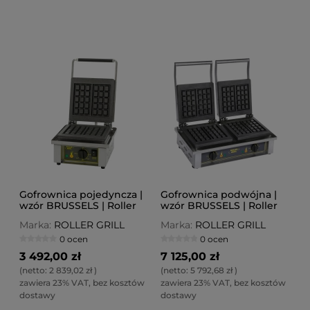
Gofrownica pojedyncza |
Gofrownica podwójna |
wzór BRUSSELS | Roller
wzór BRUSSELS | Roller
Grill
Grill
Marka:
ROLLER GRILL
Marka:
ROLLER GRILL
0 ocen
0 ocen
3 492,00 zł
7 125,00 zł
(netto:
2 839,02 zł
)
(netto:
5 792,68 zł
)
zawiera 23% VAT, bez kosztów
zawiera 23% VAT, bez kosztów
dostawy
dostawy