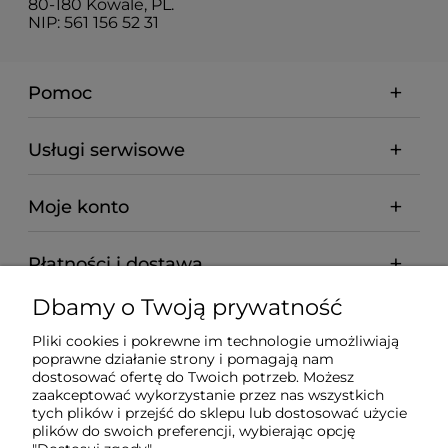
80-180 Kowale, PL.
NIP: 561 156 52 31
Pomoc
Usługi serwisowe
Moje konto
Płatności i dostawa
Dbamy o Twoją prywatność
Informacje
Pliki cookies i pokrewne im technologie umożliwiają
poprawne działanie strony i pomagają nam
O nas
dostosować ofertę do Twoich potrzeb. Możesz
zaakceptować wykorzystanie przez nas wszystkich
tych plików i przejść do sklepu lub dostosować użycie
plików do swoich preferencji, wybierając opcję