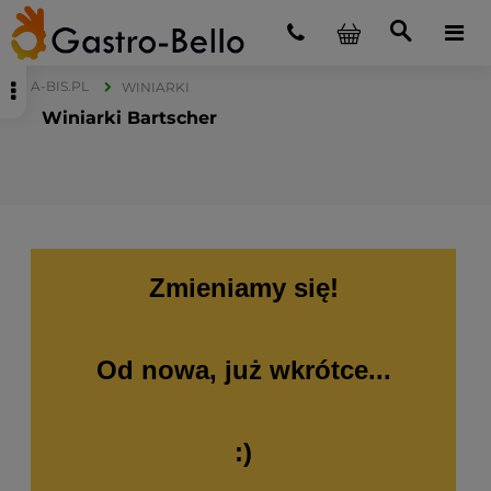
A-BIS.PL
WINIARKI
Winiarki Bartscher
Zmieniamy się!
Od nowa, już wkrótce...
:)