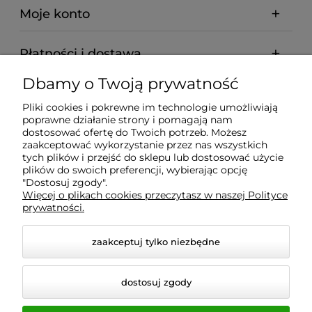
Moje konto
Płatności i dostawa
Dbamy o Twoją prywatność
Informacje
Pliki cookies i pokrewne im technologie umożliwiają
poprawne działanie strony i pomagają nam
O nas
dostosować ofertę do Twoich potrzeb. Możesz
zaakceptować wykorzystanie przez nas wszystkich
tych plików i przejść do sklepu lub dostosować użycie
plików do swoich preferencji, wybierając opcję
"Dostosuj zgody".
Wyposażenie Gastronomii - Projekty Technologiczne -
Więcej o plikach cookies przeczytasz w naszej Polityce
Sklep Gastronomiczny - Serwis Sprzętu
prywatności.
Gastronomicznego | Gdańsk - Trójmiasto - Pomorskie
zaakceptuj tylko niezbędne
dostosuj zgody