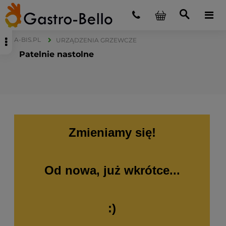
A-BIS.PL
URZĄDZENIA GRZEWCZE
Patelnie nastolne
Zmieniamy się!
Od nowa, już wkrótce...
:)