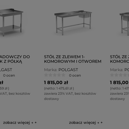
ŁADOWCZY DO
STÓŁ ZE ZLEWEM 1-
STÓŁ ZE 
 Z PÓŁKĄ
KOMOROWYM I OTWOREM
KOMORO
L-237-P
NA ODPADKI POL-236-P
NA ODPA
LGAST
Marka:
POLGAST
Marka:
P
0 ocen
0 ocen
zł
1 815,00 zł
1 815,00
59 zł
)
(netto:
1 475,61 zł
)
(netto:
1 47
 VAT, bez kosztów
zawiera 23% VAT, bez kosztów
zawiera 23
dostawy
dostawy
zobacz więcej →
zobacz więcej →