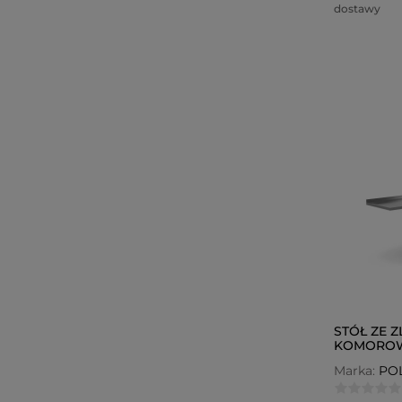
dostawy
STÓŁ ZE 
KOMOROW
PRAWEJ Z
Marka:
PO
ZMYWARKĘ