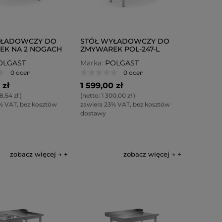
YŁADOWCZY DO
STÓŁ WYŁADOWCZY DO
EK NA 2 NOGACH
ZMYWAREK POL-247-L
OL-239-P
OLGAST
Marka:
POLGAST
0 ocen
0 ocen
 zł
1 599,00 zł
8,54 zł
)
(netto:
1 300,00 zł
)
% VAT, bez kosztów
zawiera 23% VAT, bez kosztów
dostawy
zobacz więcej →
zobacz więcej →