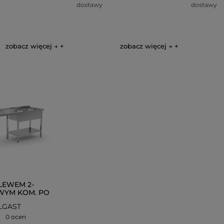
dostawy
dostawy
zobacz więcej →
zobacz więcej →
ZLEWEM 2-
YM KOM. PO
 MIEJSCEM NA
LGAST
 POL-241-P
0 ocen