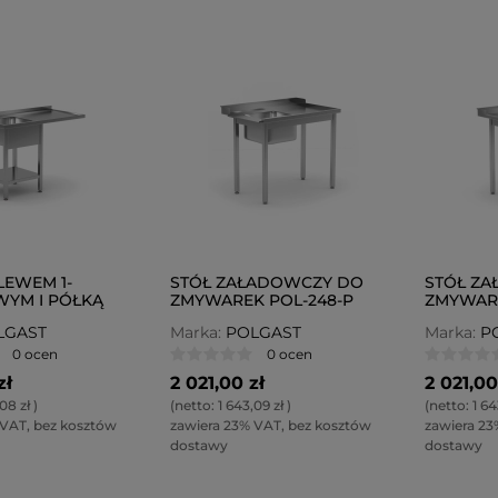
LEWEM 1-
STÓŁ ZAŁADOWCZY DO
STÓŁ Z
YM I PÓŁKĄ
ZMYWAREK POL-248-P
ZMYWARE
JSCEM NA
LGAST
Marka:
POLGAST
Marka:
P
 POL-231-L
0 ocen
0 ocen
zł
2 021,00 zł
2 021,00
08 zł
)
(netto:
1 643,09 zł
)
(netto:
1 64
 VAT, bez kosztów
zawiera 23% VAT, bez kosztów
zawiera 23
dostawy
dostawy