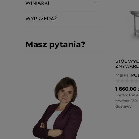
WINIARKI
WYPRZEDAŻ
Masz pytania?
STÓŁ WY
ZMYWAREK
PRAWY PO
Marka:
PO
1 660,00 
(netto:
1 349,
zawiera 23%
dostawy