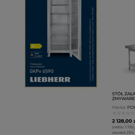
STÓŁ ZA
ZMYWAREK
KOMOROW
Marka:
PO
LEWY POL
2 128,00 
(netto:
1 730,
zawiera 23%