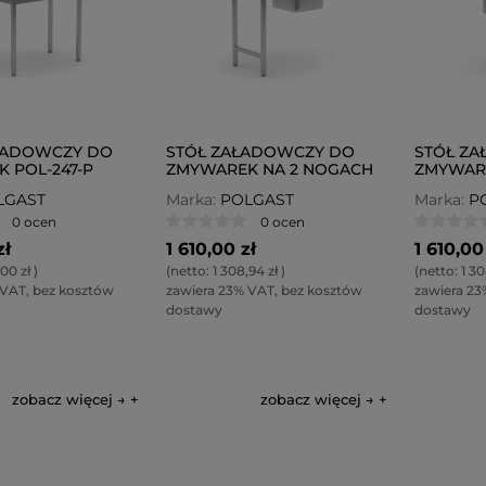
ŁADOWCZY DO
STÓŁ ZAŁADOWCZY DO
STÓŁ Z
 POL-247-P
ZMYWAREK NA 2 NOGACH
ZMYWAR
LEWY POL-240-L
PRAWY P
LGAST
Marka:
POLGAST
Marka:
P
0 ocen
0 ocen
zł
1 610,00 zł
1 610,00
,00 zł
)
(netto:
1 308,94 zł
)
(netto:
1 30
 VAT, bez kosztów
zawiera 23% VAT, bez kosztów
zawiera 23
dostawy
dostawy
zobacz więcej →
zobacz więcej →