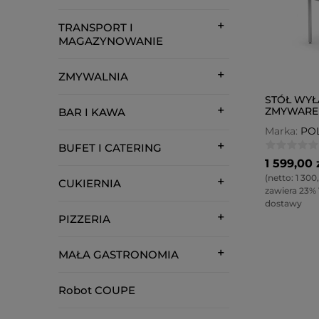
TRANSPORT I
MAGAZYNOWANIE
ZMYWALNIA
STÓŁ WY
ZMYWAREK
BAR I KAWA
Marka:
PO
BUFET I CATERING
1 599,00 
(netto:
1 300
CUKIERNIA
zawiera 23%
dostawy
PIZZERIA
MAŁA GASTRONOMIA
Robot COUPE