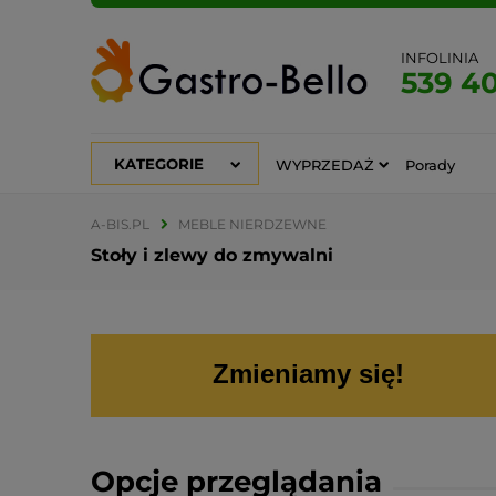
INFOLINIA
539 4
KATEGORIE
WYPRZEDAŻ
Porady
A-BIS.PL
MEBLE NIERDZEWNE
Stoły i zlewy do zmywalni
Zmieniamy się!
Opcje przeglądania