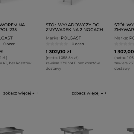
TWOREM NA
STÓŁ WYŁADOWCZY DO
STÓŁ W
POL-235
ZMYWAREK NA 2 NOGACH
ZMYWAR
LEWY POL-239-L
PRAWY P
LGAST
Marka:
POLGAST
Marka:
P
0 ocen
0 ocen
zł
1 302,00 zł
1 302,00
4 zł
)
(netto:
1 058,54 zł
)
(netto:
1 05
 VAT, bez kosztów
zawiera 23% VAT, bez kosztów
zawiera 23
dostawy
dostawy
zobacz więcej →
zobacz więcej →