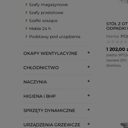
Szafy magazynowe
Szafy przelotowe
Szafki wiszące
STÓŁ Z O
ODPADKI 
Meble 24 h
Marka:
PO
Podstawy pod urządzenia
1 202,00 
OKAPY WENTYLACYJNE
(netto:
977,2
zawiera 23%
dostawy
CHŁODNICTWO
NACZYNIA
HIGIENA i BHP
SPRZĘTY DYNAMICZNE
URZĄDZENIA GRZEWCZE