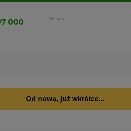
07 000
Od nowa, już wkrótce...