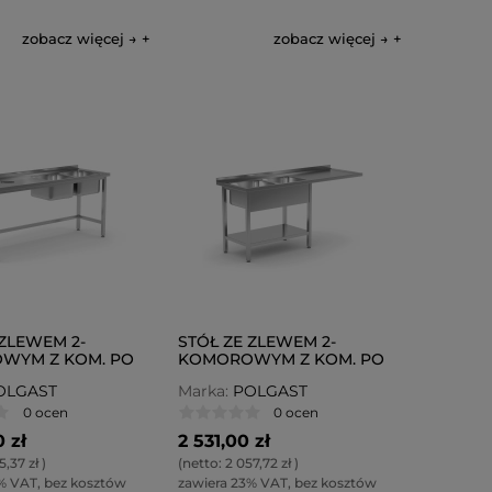
zobacz więcej →
zobacz więcej →
 ZLEWEM 2-
STÓŁ ZE ZLEWEM 2-
WYM Z KOM. PO
KOMOROWYM Z KOM. PO
I OTWOREM NA
LEWEJ Z MIEJSCEM NA
OLGAST
Marka:
POLGAST
 POL-246-P
ZMYWARKĘ POL-241-L
0 ocen
0 ocen
 zł
2 531,00 zł
5,37 zł
)
(netto:
2 057,72 zł
)
% VAT, bez kosztów
zawiera 23% VAT, bez kosztów