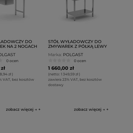
AŁADOWCZY DO
STÓŁ WYŁADOWCZY DO
EK NA 2 NOGACH
ZMYWAREK Z PÓŁKĄ LEWY
OL-240-P
POL-237-L
OLGAST
Marka:
POLGAST
0 ocen
0 ocen
 zł
1 660,00 zł
8,94 zł
)
(netto:
1 349,59 zł
)
% VAT, bez kosztów
zawiera 23% VAT, bez kosztów
dostawy
zobacz więcej →
zobacz więcej →