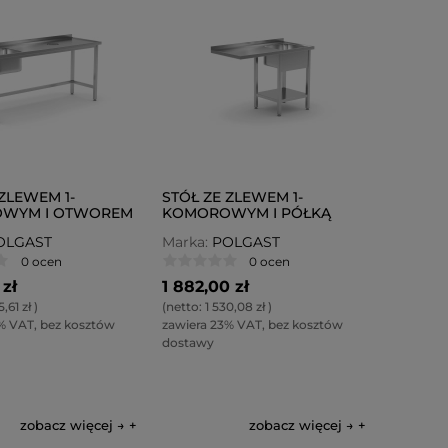
ZLEWEM 1-
STÓŁ ZE ZLEWEM 1-
WYM I OTWOREM
KOMOROWYM I PÓŁKĄ
DKI POL-236-L
ORAZ MIEJSCEM NA
OLGAST
Marka:
POLGAST
ZMYWARKĘ POL-231-P
0 ocen
0 ocen
 zł
1 882,00 zł
5,61 zł
)
(netto:
1 530,08 zł
)
% VAT, bez kosztów
zawiera 23% VAT, bez kosztów
dostawy
zobacz więcej →
zobacz więcej →