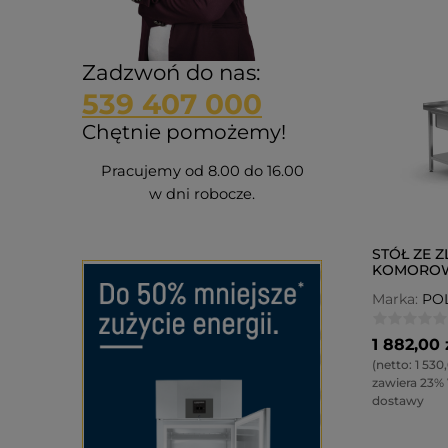
Zadzwoń do nas:
539 407 000
Chętnie pomożemy!
Pracujemy od 8.00 do 16.00
w dni robocze.
STÓŁ ZE Z
KOMOROW
ORAZ MIE
Marka:
PO
ZMYWARKĘ
1 882,00 
(netto:
1 530,
zawiera 23%
dostawy