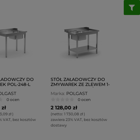
AŁADOWCZY DO
STÓŁ ZAŁADOWCZY DO
K POL-248-L
ZMYWAREK ZE ZLEWEM 1-
KOMOROWYM I PÓŁKĄ
OLGAST
Marka:
POLGAST
PRAWY POL-238-P
0 ocen
0 ocen
 zł
2 128,00 zł
3,09 zł
)
(netto:
1 730,08 zł
)
% VAT, bez kosztów
zawiera 23% VAT, bez kosztów
dostawy