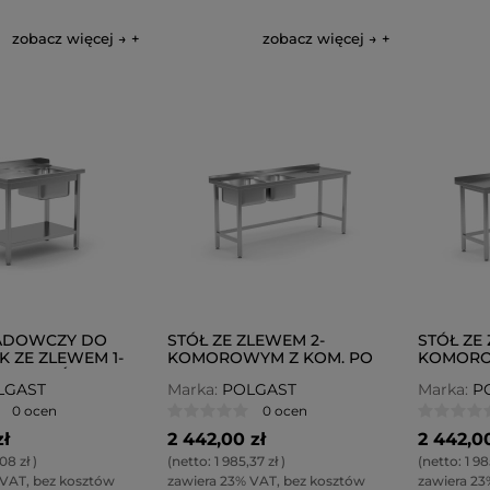
zobacz więcej →
zobacz więcej →
ŁADOWCZY DO
STÓŁ ZE ZLEWEM 2-
STÓŁ ZE
 ZE ZLEWEM 1-
KOMOROWYM Z KOM. PO
KOMORO
YM I PÓŁKĄ
LEWEJ I OTWOREM NA
PRAWEJ 
LGAST
Marka:
POLGAST
Marka:
P
-238-L
ODPADKI POL-246-L
ODPADKI
0 ocen
0 ocen
zł
2 442,00 zł
2 442,00
08 zł
)
(netto:
1 985,37 zł
)
(netto:
1 98
 VAT, bez kosztów
zawiera 23% VAT, bez kosztów
zawiera 23