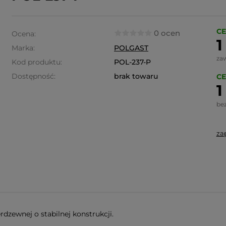
CE
0 ocen
Ocena:
1
Marka:
POLGAST
za
Kod produktu:
POL-237-P
Dostępność:
brak towaru
CE
1
be
za
dzewnej o stabilnej konstrukcji.