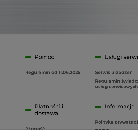
Pomoc
Usługi serw
Regulamin od 11.06.2025
Serwis urządzeń
Regulamin świadc
usług serwisowych
Płatności i
Informacje
dostawa
Polityka prywatnoś
Płatność
RODO
Czas realizacji