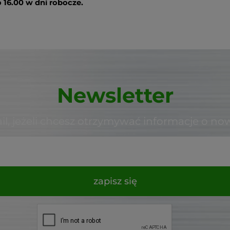
 16.00 w dni robocze.
Newsletter
il, jeżeli chcesz otrzymywać informacje o no
zapisz się