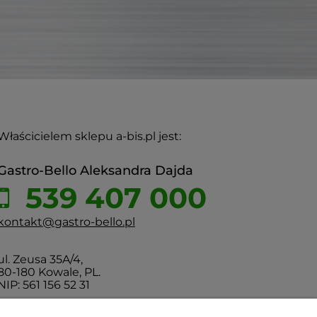
Właścicielem sklepu a-bis.pl jest:
Gastro-Bello Aleksandra Dajda
539 407 000
kontakt@gastro-bello.pl
ul. Zeusa 35A/4,
80-180 Kowale, PL.
NIP: 561 156 52 31