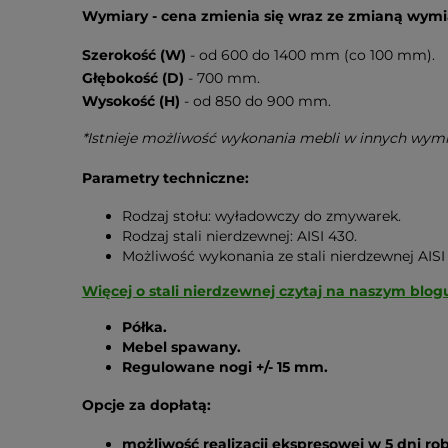
Wymiary - cena zmienia się wraz ze zmianą wymi
Szerokość (W)
- od 600 do 1400 mm (co 100 mm).
Głębokość (D)
- 700 mm.
Wysokość (H)
- od 850 do 900 mm.
*Istnieje możliwość wykonania mebli w innych wym
Parametry techniczne:
Rodzaj stołu: wyładowczy do zmywarek.
Rodzaj stali nierdzewnej: AISI 430.
Możliwość wykonania ze stali nierdzewnej AIS
Więcej o stali nierdzewnej czytaj na naszym blog
Półka.
Mebel spawany.
Regulowane nogi
+/- 15
mm.
Opcje za dopłatą:
możliwość realizacji ekspresowej w 5 dni r