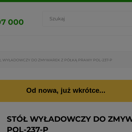
07 000
Ł WYŁADOWCZY DO ZMYWAREK Z PÓŁKĄ PRAWY POL-237-P
Od nowa, już wkrótce...
STÓŁ WYŁADOWCZY DO ZMYW
POL-237-P