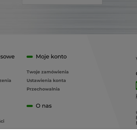
isowe
Moje konto
Twoje zamówienia
zenia
Ustawienia konta
Przechowalnia
O nas
ci