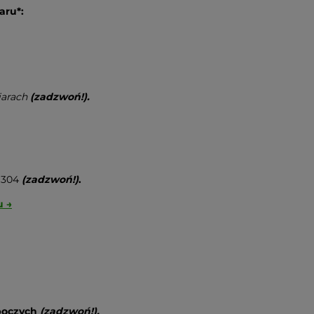
aru*:
iarach
(zadzwoń!).
I 304
(zadzwoń!)
.
u →
oboczych
(zadzwoń!).