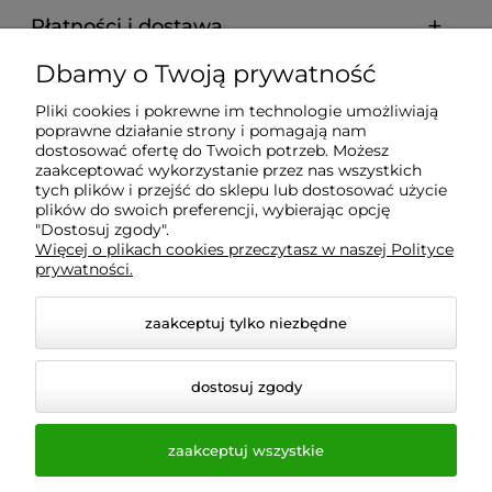
Płatności i dostawa
Dbamy o Twoją prywatność
Informacje
Pliki cookies i pokrewne im technologie umożliwiają
poprawne działanie strony i pomagają nam
O nas
dostosować ofertę do Twoich potrzeb. Możesz
zaakceptować wykorzystanie przez nas wszystkich
tych plików i przejść do sklepu lub dostosować użycie
plików do swoich preferencji, wybierając opcję
"Dostosuj zgody".
Wyposażenie Gastronomii - Projekty Technologiczne -
Więcej o plikach cookies przeczytasz w naszej Polityce
Sklep Gastronomiczny - Serwis Sprzętu
prywatności.
Gastronomicznego | Gdańsk - Trójmiasto - Pomorskie
zaakceptuj tylko niezbędne
dostosuj zgody
zaakceptuj wszystkie
© 2026 a-bis.pl. Wszelkie prawa zastrzeżone.