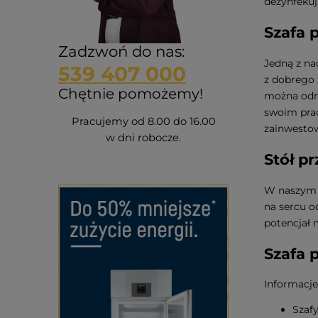
dezynfekuj
Szafa 
Zadzwoń do nas:
Jedną z na
539 407 000
z dobrego 
Chętnie pomożemy!
można odni
swoim prac
Pracujemy od 8.00 do 16.00
zainwesto
w dni robocze.
Stół p
W naszym a
na sercu o
potencjał 
Szafa 
Informacje
Szafy