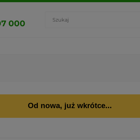
07 000
Od nowa, już wkrótce...