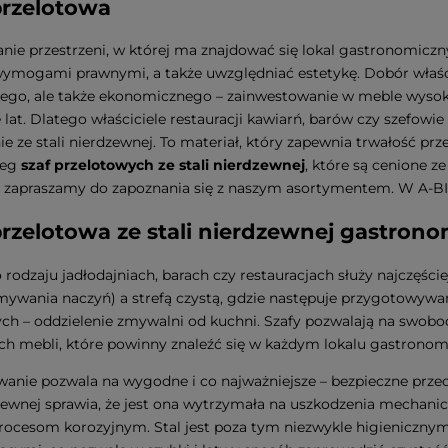
przelotowa
nie przestrzeni, w której ma znajdować się lokal gastronomiczn
ymogami prawnymi, a także uwzględniać estetykę. Dobór właśc
ego, ale także ekonomicznego – zainwestowanie w meble wysok
e lat. Dlatego właściciele restauracji kawiarń, barów czy szefowi
e ze stali nierdzewnej. To materiał, który zapewnia trwałość pr
reg
szaf przelotowych ze stali nierdzewnej
, które są cenione z
 zapraszamy do zapoznania się z naszym asortymentem. W A-BIS 
przelotowa ze stali nierdzewnej gastron
rodzaju jadłodajniach, barach czy restauracjach służy najczęści
mywania naczyń) a strefą czystą, gdzie następuje przygotowywani
ch – oddzielenie zmywalni od kuchni. Szafy pozwalają na swobod
ch mebli, które powinny znaleźć się w każdym lokalu gastrono
wanie pozwala na wygodne i co najważniejsze – bezpieczne pr
dzewnej sprawia, że jest ona wytrzymała na uszkodzenia mechaniczn
procesom korozyjnym. Stal jest poza tym niezwykle higieniczny