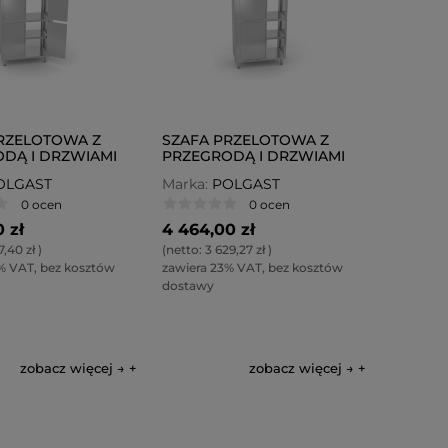
RZELOTOWA Z
SZAFA PRZELOTOWA Z
DĄ I DRZWIAMI
PRZEGRODĄ I DRZWIAMI
NYMI POL-306
SUWANYMI POL-303
OLGAST
Marka:
POLGAST
0 ocen
0 ocen
 zł
4 464,00 zł
7,40 zł
)
(netto:
3 629,27 zł
)
% VAT, bez kosztów
zawiera 23% VAT, bez kosztów
dostawy
zobacz więcej →
zobacz więcej →