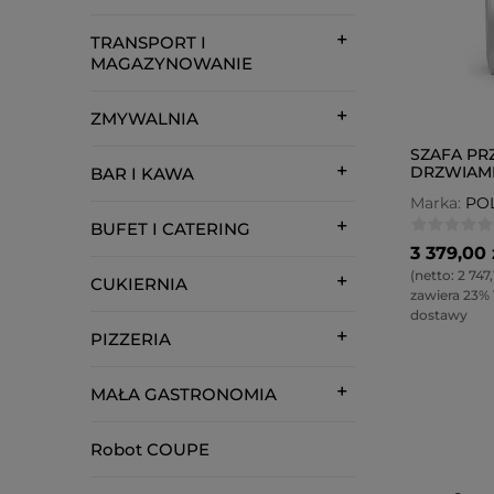
TRANSPORT I
MAGAZYNOWANIE
ZMYWALNIA
SZAFA PR
DRZWIAMI
BAR I KAWA
POL-312
Marka:
PO
BUFET I CATERING
3 379,00 
(netto:
2 747,
CUKIERNIA
zawiera 23%
dostawy
PIZZERIA
MAŁA GASTRONOMIA
Robot COUPE