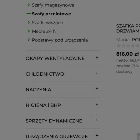
Szafy magazynowe
Szafy przelotowe
Szafki wiszące
SZAFKA P
DRZWIAMI
Meble 24 h
POL-310P
Marka:
PO
Podstawy pod urządzenia
816,00 zł
OKAPY WENTYLACYJNE
(netto:
663,41
zawiera 23%
dostawy
CHŁODNICTWO
NACZYNIA
HIGIENA i BHP
SPRZĘTY DYNAMICZNE
URZĄDZENIA GRZEWCZE