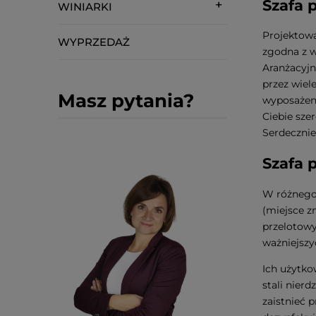
Szafa 
WINIARKI
Projektowa
WYPRZEDAŻ
zgodna z w
Aranżacyjn
przez wiel
Masz pytania?
wyposażeni
Ciebie sze
Serdecznie
Szafa 
W różnego 
(miejsce z
przelotowy
ważniejszy
Ich użytko
stali nier
zaistnieć 