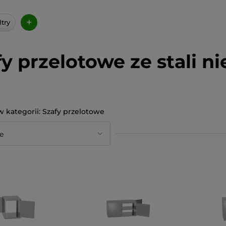
+
ltry
fy przelotowe ze stali n
Szafy przelotowe