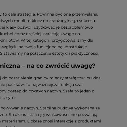
y to cała strategia. Powinna być ona przemyślana,
iwych mebli to klucz do aranżacyjnego sukcesu.
iej klasy pozwoli użytkować je bezproblemowo
e kuchni coraz częściej zwracają uwagę na
zedmiotów. W tej kategorii przygotowaliśmy dla
e względu na swoją funkcjonalną konstrukcję.
stawiamy na połączenie estetyki i praktyczności.
omiczna – na co zwrócić uwagę?
ej do postawienia granicy między strefą tzw. brudną
e posiłków. To najważniejsza funkcja szaf
ny dostęp do czystych naczyń. Szafa to jeden z
micznym.
zechowywanie naczyń. Stabilna budowa wykonana ze
e. Struktura stali i jej właściwości nie pozwalają
m materiałem. Dobrze znosi interakcje z produktami