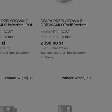
PRZELOTOWA Z
SZAFA PRZELOTOWA Z
I SUWANYMI POL-
DRZWIAMI OTWIERANYMI
POL-312-W
OLGAST
Marka:
POLGAST
0 ocen
0 ocen
 zł
2 390,00 zł
2,36 zł
)
(netto:
1 943,09 zł
)
% VAT, bez kosztów
zawiera 23% VAT, bez kosztów
dostawy
zobacz więcej →
zobacz więcej →