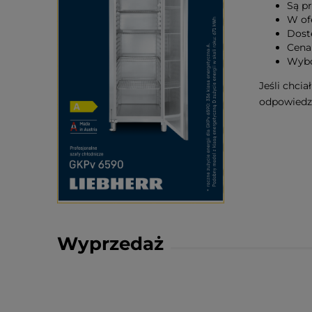
Są p
W ofe
Dost
Cena
Wybo
Jeśli chci
odpowiedzi
Wyprzedaż