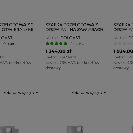
RZELOTOWA Z 2
SZAFKA PRZELOTOWA Z
SZAFKA 
 OTWIERANYMI
DRZWIAMI NA ZAWIASACH
DRZWIAM
POL-310-2P
309P
LGAST
Marka:
POLGAST
Marka:
P
0 ocen
1 ocena
1 344,00 zł
1 934,00
 zł
)
(netto:
1 092,68 zł
)
(netto:
1 57
 VAT, bez kosztów
zawiera 23% VAT, bez kosztów
zawiera 23
dostawy
dostawy
zobacz więcej →
zobacz więcej →