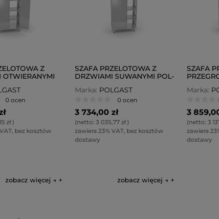
ZELOTOWA Z
SZAFA PRZELOTOWA Z
SZAFA P
 OTWIERANYMI
DRZWIAMI SUWANYMI POL-
PRZEGRO
311
OTWIERA
LGAST
Marka:
POLGAST
Marka:
P
0 ocen
0 ocen
zł
3 734,00 zł
3 859,00
15 zł
)
(netto:
3 035,77 zł
)
(netto:
3 13
 VAT, bez kosztów
zawiera 23% VAT, bez kosztów
zawiera 23
dostawy
dostawy
zobacz więcej →
zobacz więcej →