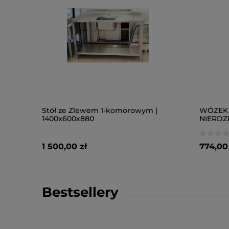
Stół ze Zlewem 1-komorowym |
WÓZEK 
1400x600x880
NIERDZ
1 500,00 zł
774,00 
Bestsellery