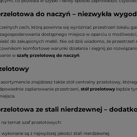
ącymi, co pozwala w szybki i łatwy sposób zaprowadzić czystość
przelotowa do naczyń – niezwykła wygo
czelnych cech, którą powinna się wyróżniać przestrzeń lokalu
zagospodarowania dostępnego miejsca w oparciu o możliwości, k
eść do zakupionych mebli. Nie od dziś wiadomo, że przestrzeń
ownikom komfortowe warunki działania i sięgnij po rozwiązania, 
wanie w
szafę przelotową do naczyń
.
rzelotowy
sortymencie znajdziesz także stół centralny przelotowy, którego
dpowiednie zaplanowanie przestrzeni,
stół przelotowy
będzie ty
miejsca.
przelotowa ze stali nierdzewnej – dodat
 na temat szaf przelotowych:
 wykonane są z najwyższej jakości stali nierdzewnej.