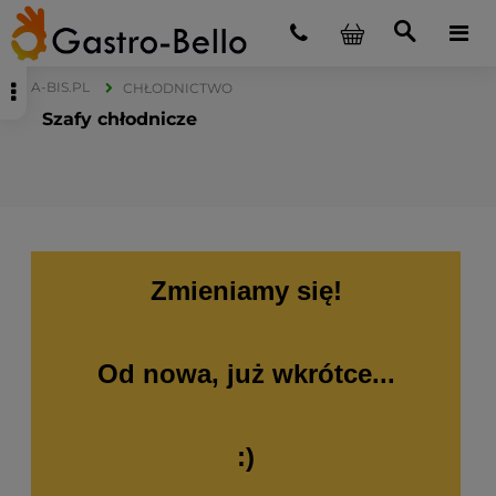
A-BIS.PL
CHŁODNICTWO
Szafy chłodnicze
Zmieniamy się!
Od nowa, już wkrótce...
:)