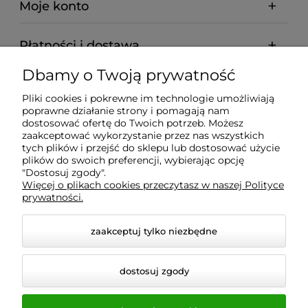
Moje konto
Płatności i dostawa
Dbamy o Twoją prywatność
Informacje
Pliki cookies i pokrewne im technologie umożliwiają
poprawne działanie strony i pomagają nam
O nas
dostosować ofertę do Twoich potrzeb. Możesz
zaakceptować wykorzystanie przez nas wszystkich
tych plików i przejść do sklepu lub dostosować użycie
plików do swoich preferencji, wybierając opcję
"Dostosuj zgody".
Wyposażenie Gastronomii - Projekty Technologiczne -
Więcej o plikach cookies przeczytasz w naszej Polityce
Sklep Gastronomiczny - Serwis Sprzętu
prywatności.
Gastronomicznego | Gdańsk - Trójmiasto - Pomorskie
zaakceptuj tylko niezbędne
dostosuj zgody