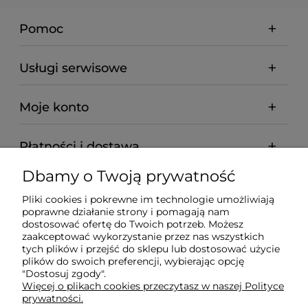
Pomoc
Usługi serwisowe
Moje konto
Płatności i dostawa
Dbamy o Twoją prywatność
Informacje
Pliki cookies i pokrewne im technologie umożliwiają
poprawne działanie strony i pomagają nam
O nas
dostosować ofertę do Twoich potrzeb. Możesz
zaakceptować wykorzystanie przez nas wszystkich
tych plików i przejść do sklepu lub dostosować użycie
plików do swoich preferencji, wybierając opcję
"Dostosuj zgody".
Wyposażenie Gastronomii - Projekty Technologiczne -
Więcej o plikach cookies przeczytasz w naszej Polityce
Sklep Gastronomiczny - Serwis Sprzętu
prywatności.
Gastronomicznego | Gdańsk - Trójmiasto - Pomorskie