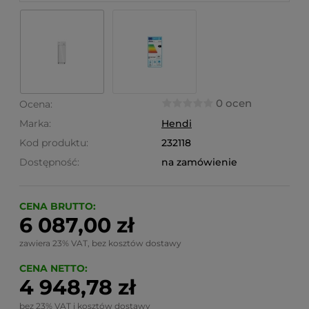
0 ocen
Ocena:
Marka:
Hendi
Kod produktu:
232118
Dostępność:
na zamówienie
CENA BRUTTO:
6 087,00 zł
zawiera 23% VAT, bez kosztów dostawy
CENA NETTO:
4 948,78 zł
bez 23% VAT i kosztów dostawy