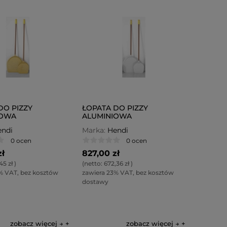
DO PIZZY
ŁOPATA DO PIZZY
IOWA
ALUMINIOWA
WANA 330X1700
PERFOROWANA 500X1700
ndi
Marka:
Hendi
O
SOLE MIO
0 ocen
0 ocen
zł
827,00 zł
45 zł
)
(netto:
672,36 zł
)
% VAT, bez kosztów
zawiera 23% VAT, bez kosztów
dostawy
zobacz więcej →
zobacz więcej →