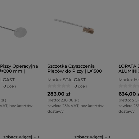
 Pizzy Operacyjna
Szczotka Czyszczenia
ŁOPATA 
 Ø=200 mm |
Pieców do Pizzy | L=1500
ALUMIN
m
mm
PERFORO
ALGAST
Marka:
STALGAST
Marka:
He
SOLE MI
0 ocen
0 ocen
283,00 zł
634,00 
 zł
)
(netto:
230,08 zł
)
(netto:
515,
 VAT, bez kosztów
zawiera 23% VAT, bez kosztów
zawiera 23
dostawy
dostawy
zobacz więcej →
zobacz więcej →