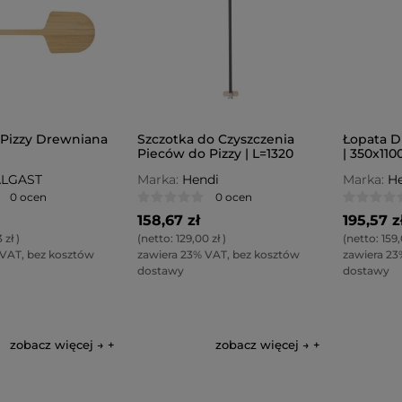
 Pizzy Drewniana
Szczotka do Czyszczenia
Łopata D
Pieców do Pizzy | L=1320
| 350x11
mm
ALGAST
Marka:
Hendi
Marka:
He
0 ocen
0 ocen
158,67 zł
195,57 z
 zł
)
(netto:
129,00 zł
)
(netto:
159,
 VAT, bez kosztów
zawiera 23% VAT, bez kosztów
zawiera 23
dostawy
dostawy
zobacz więcej →
zobacz więcej →