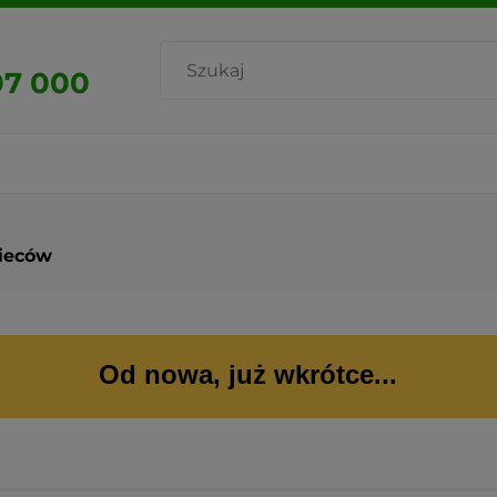
07 000
pieców
Od nowa, już wkrótce...