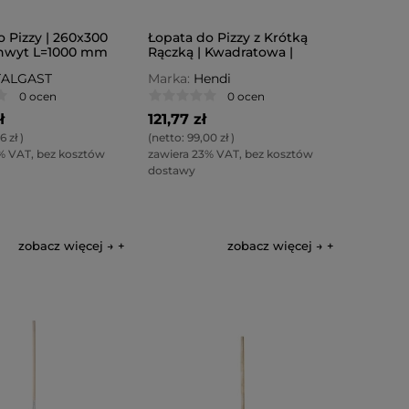
 Pizzy | 260x300
Łopata do Pizzy z Krótką
hwyt L=1000 mm
Rączką | Kwadratowa |
405x760mm
TALGAST
Marka:
Hendi
0 ocen
0 ocen
ł
121,77 zł
6 zł
)
(netto:
99,00 zł
)
% VAT, bez kosztów
zawiera 23% VAT, bez kosztów
dostawy
zobacz więcej →
zobacz więcej →