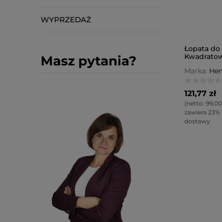
WYPRZEDAŻ
Łopata do 
Kwadratow
Masz pytania?
Marka:
Hen
121,77 zł
(netto:
99,00
zawiera 23%
dostawy