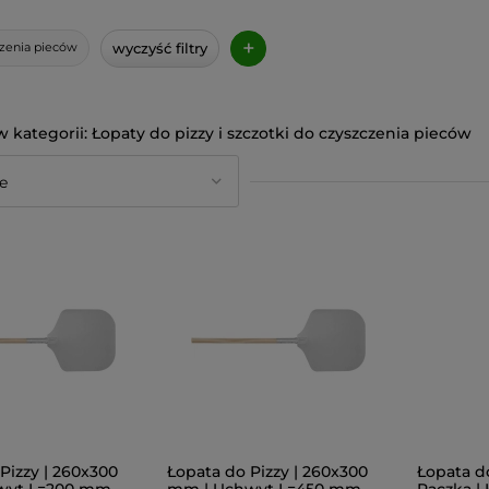
+
wyczyść filtry
czenia pieców
Łopaty do pizzy i szczotki do czyszczenia pieców
Pizzy | 260x300
Łopata do Pizzy | 260x300
Łopata do
wyt L=200 mm
mm | Uchwyt L=450 mm
Rączką |