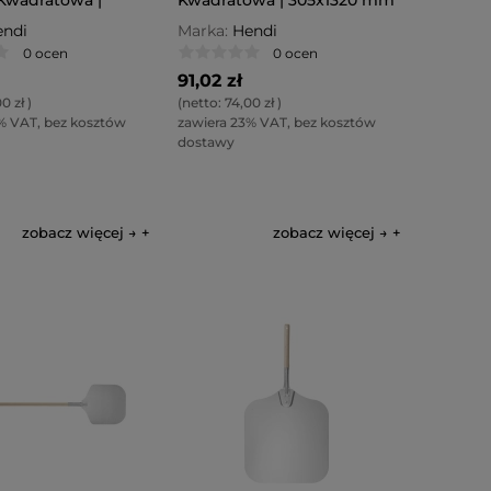
0mm
ndi
Marka:
Hendi
0 ocen
0 ocen
91,02 zł
0 zł
)
(netto:
74,00 zł
)
% VAT, bez kosztów
zawiera 23% VAT, bez kosztów
dostawy
zobacz więcej →
zobacz więcej →