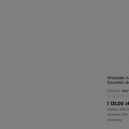
Wieszak na
Szczotki do
| 420x240
Marka:
Hen
1 131,00 z
(netto:
919,51
zawiera 23%
dostawy