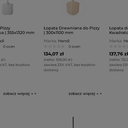
Pizzy
Łopata Drewniana do Pizzy
Łopata d
a | 355x1320 mm
| 300x1100 mm
Kwadrato
di
Marka:
Hendi
Marka:
He
0 ocen
0 ocen
134,07 zł
137,76 z
 zł
)
(netto:
109,00 zł
)
(netto:
112,
 VAT, bez kosztów
zawiera 23% VAT, bez kosztów
zawiera 23
dostawy
dostawy
zobacz więcej →
zobacz więcej →