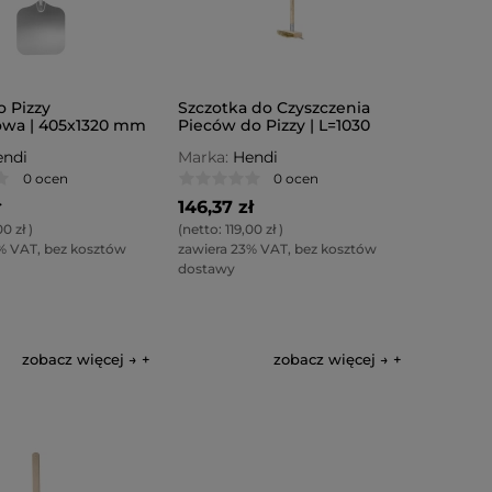
o Pizzy
Szczotka do Czyszczenia
wa | 405x1320 mm
Pieców do Pizzy | L=1030
mm
ndi
Marka:
Hendi
0 ocen
0 ocen
ł
146,37 zł
00 zł
)
(netto:
119,00 zł
)
% VAT, bez kosztów
zawiera 23% VAT, bez kosztów
dostawy
zobacz więcej →
zobacz więcej →