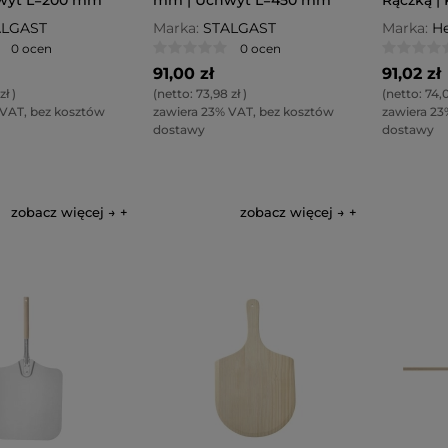
305x66
ALGAST
Marka:
STALGAST
Marka:
He
0 ocen
0 ocen
91,00 zł
91,02 zł
zł
)
(netto:
73,98 zł
)
(netto:
74,0
 VAT, bez kosztów
zawiera 23% VAT, bez kosztów
zawiera 23
dostawy
dostawy
zobacz więcej →
zobacz więcej →