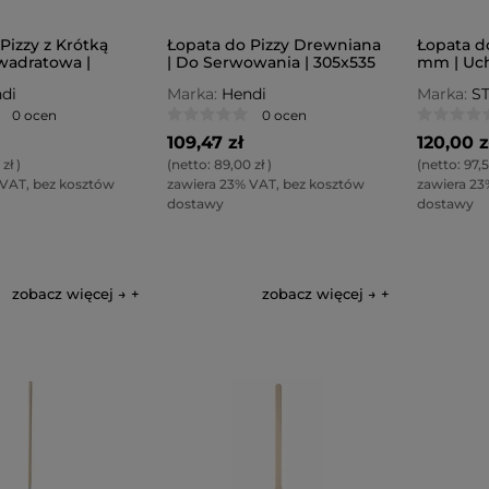
Pizzy z Krótką
Łopata do Pizzy Drewniana
Łopata do
wadratowa |
| Do Serwowania | 305x535
mm | Uc
m
mm
di
Marka:
Hendi
Marka:
S
0 ocen
0 ocen
109,47 zł
120,00 z
 zł
)
(netto:
89,00 zł
)
(netto:
97,5
 VAT, bez kosztów
zawiera 23% VAT, bez kosztów
zawiera 23
dostawy
dostawy
zobacz więcej →
zobacz więcej →