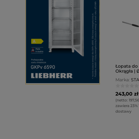
Łopata do
Okrągła |
L=1690 m
Marka:
ST
243,00 zł
(netto:
197,56
zawiera 23%
dostawy