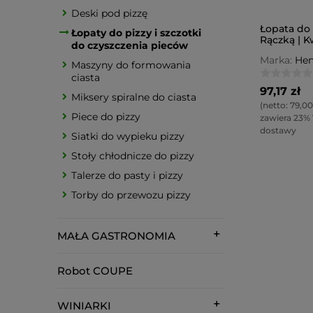
Deski pod pizzę
Łopata do 
Łopaty do pizzy i szczotki
Rączką | K
do czyszczenia pieców
355x710m
Marka:
Hen
Maszyny do formowania
ciasta
97,17 zł
Miksery spiralne do ciasta
(netto:
79,00
Piece do pizzy
zawiera 23%
dostawy
Siatki do wypieku pizzy
Stoły chłodnicze do pizzy
Talerze do pasty i pizzy
Torby do przewozu pizzy
MAŁA GASTRONOMIA
Robot COUPE
WINIARKI