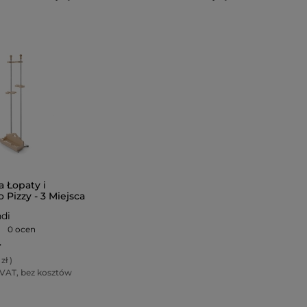
 Łopaty i
 Pizzy - 3 Miejsca
x1600 mm
di
0 ocen
ł
 zł
)
 VAT, bez kosztów