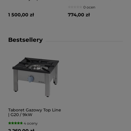
1400x600x880
0 ocen
1 500,00 zł
774,00 zł
Bestsellery
Taboret Gazowy Top Line
| G20 / 9kW
4 oceny
2 260,00 zł