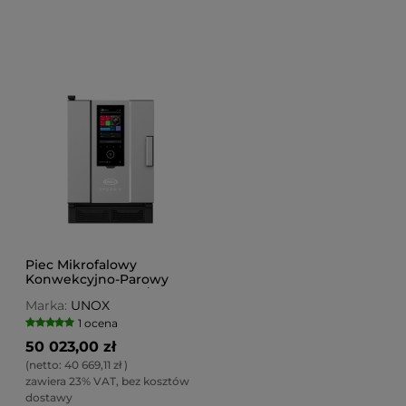
Piec Mikrofalowy
Konwekcyjno-Parowy
SPEED-X | 10xGN 2/3
Marka:
UNOX
1 ocena
50 023,00 zł
(netto:
40 669,11 zł
)
zawiera 23% VAT, bez kosztów
dostawy