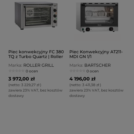
Piec konwekcyjny FC 380
Piec Konwekcyjny AT211-
TQ z Turbo Quartz | Roller
MDI GN 1/1
Grill
Marka:
ROLLER GRILL
Marka:
BARTSCHER
0 ocen
0 ocen
3 972,00 zł
4 196,00 zł
(netto:
3 229,27 zł
)
(netto:
3 411,38 zł
)
zawiera 23% VAT, bez kosztów
zawiera 23% VAT, bez kosztów
dostawy
dostawy