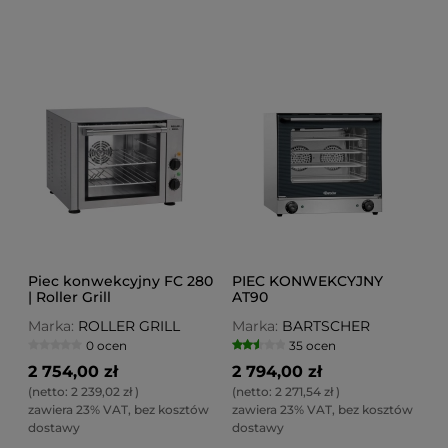
Piec konwekcyjny FC 280
PIEC KONWEKCYJNY
| Roller Grill
AT90
Marka:
ROLLER GRILL
Marka:
BARTSCHER
0 ocen
35 ocen
2 754,00 zł
2 794,00 zł
(netto:
2 239,02 zł
)
(netto:
2 271,54 zł
)
zawiera 23% VAT, bez kosztów
zawiera 23% VAT, bez kosztów
dostawy
dostawy