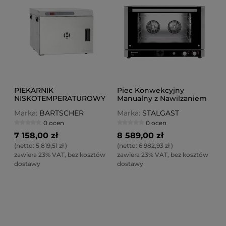
PIEKARNIK
Piec Konwekcyjny
NISKOTEMPERATUROWY
Manualny z Nawilżaniem
STALGAST ShopCook | 4 x
Marka:
BARTSCHER
Marka:
STALGAST
600x400 | 4 x GN 1/1
0 ocen
0 ocen
7 158,00 zł
8 589,00 zł
(netto:
5 819,51 zł
)
(netto:
6 982,93 zł
)
zawiera 23% VAT, bez kosztów
zawiera 23% VAT, bez kosztów
dostawy
dostawy