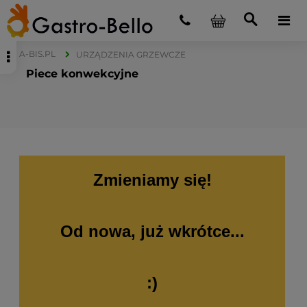
A-BIS.PL
URZĄDZENIA GRZEWCZE
Piece konwekcyjne
Zmieniamy się!
Od nowa, już wkrótce...
:)