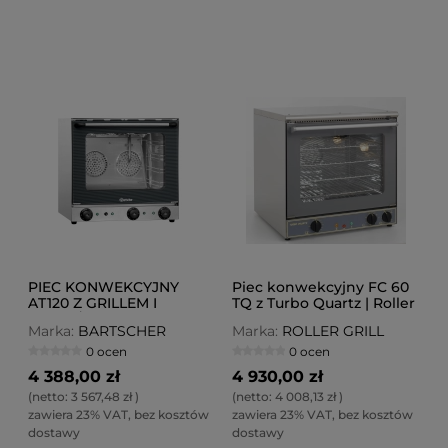
PIEC KONWEKCYJNY
Piec konwekcyjny FC 60
AT120 Z GRILLEM I
TQ z Turbo Quartz | Roller
NAWILŻANIEM
Grill
Marka:
BARTSCHER
Marka:
ROLLER GRILL
0 ocen
0 ocen
4 388,00 zł
4 930,00 zł
(netto:
3 567,48 zł
)
(netto:
4 008,13 zł
)
zawiera 23% VAT, bez kosztów
zawiera 23% VAT, bez kosztów
dostawy
dostawy