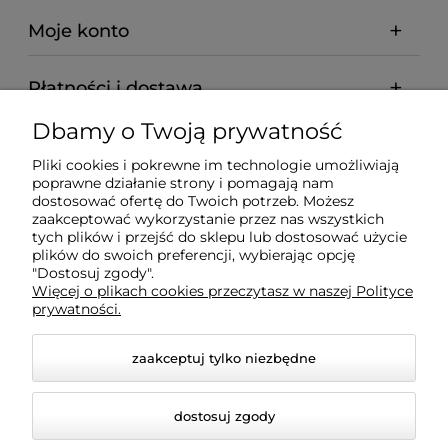
Moje konto
Płatności i dostawa
Dbamy o Twoją prywatność
Informacje
Pliki cookies i pokrewne im technologie umożliwiają
poprawne działanie strony i pomagają nam
O nas
dostosować ofertę do Twoich potrzeb. Możesz
zaakceptować wykorzystanie przez nas wszystkich
tych plików i przejść do sklepu lub dostosować użycie
plików do swoich preferencji, wybierając opcję
"Dostosuj zgody".
Wyposażenie Gastronomii - Projekty Technologiczne -
Więcej o plikach cookies przeczytasz w naszej Polityce
Sklep Gastronomiczny - Serwis Sprzętu
prywatności.
Gastronomicznego | Gdańsk - Trójmiasto - Pomorskie
zaakceptuj tylko niezbędne
dostosuj zgody