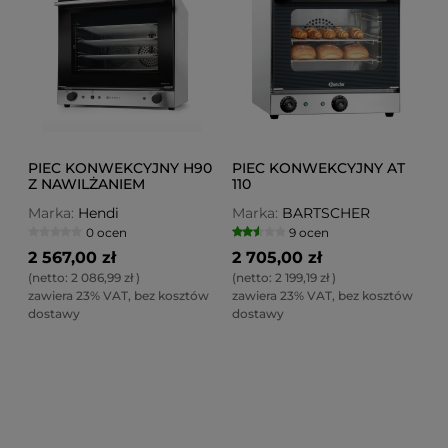
PIEC KONWEKCYJNY H90
PIEC KONWEKCYJNY AT
Z NAWILŻANIEM
110
Marka:
Hendi
Marka:
BARTSCHER
0 ocen
9 ocen
2 567,00 zł
2 705,00 zł
(netto:
2 086,99 zł
)
(netto:
2 199,19 zł
)
zawiera 23% VAT, bez kosztów
zawiera 23% VAT, bez kosztów
dostawy
dostawy