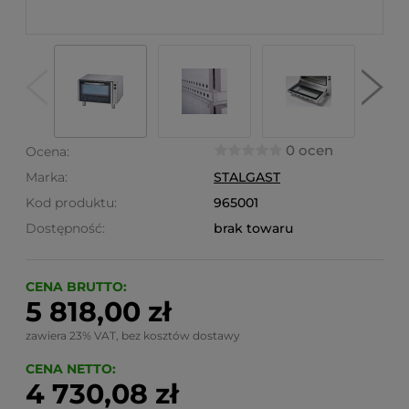
0 ocen
Ocena:
Marka:
STALGAST
Kod produktu:
965001
Dostępność:
brak towaru
CENA BRUTTO:
5 818,00 zł
zawiera 23% VAT, bez kosztów dostawy
CENA NETTO:
4 730,08 zł