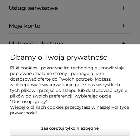
Usługi serwisowe
Moje konto
Płatności i dostawa
Dbamy o Twoją prywatność
Informacje
Pliki cookies i pokrewne im technologie umożliwiają
poprawne działanie strony i pomagają nam
O nas
dostosować ofertę do Twoich potrzeb. Możesz
zaakceptować wykorzystanie przez nas wszystkich
tych plików i przejść do sklepu lub dostosować użycie
plików do swoich preferencji, wybierając opcję
"Dostosuj zgody".
Wyposażenie Gastronomii - Projekty Technologiczne -
Więcej o plikach cookies przeczytasz w naszej Polityce
Sklep Gastronomiczny - Serwis Sprzętu
prywatności.
Gastronomicznego | Gdańsk - Trójmiasto - Pomorskie
zaakceptuj tylko niezbędne