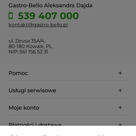
Gastro-Bello Aleksandra Dajda
539 407 000
kontakt@gastro-bello.pl
ul. Zeusa 35A/4,
80-180 Kowale, PL.
NIP: 561 156 52 31
Pomoc
Usługi serwisowe
Moje konto
Płatności i dostawa