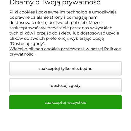
Dbamy o Twoją prywatność
Informacje
Pliki cookies i pokrewne im technologie umożliwiają
poprawne działanie strony i pomagają nam
O nas
dostosować ofertę do Twoich potrzeb. Możesz
zaakceptować wykorzystanie przez nas wszystkich
tych plików i przejść do sklepu lub dostosować użycie
plików do swoich preferencji, wybierając opcję
"Dostosuj zgody".
Wyposażenie Gastronomii - Projekty Technologiczne -
Więcej o plikach cookies przeczytasz w naszej Polityce
Sklep Gastronomiczny - Serwis Sprzętu
prywatności.
Gastronomicznego | Gdańsk - Trójmiasto - Pomorskie
zaakceptuj tylko niezbędne
dostosuj zgody
zaakceptuj wszystkie
© 2026 a-bis.pl. Wszelkie prawa zastrzeżone.
Styl graficzny i aplikacje ShopGadget.pl
Sklep
internetowy Shoper.pl
Opcje