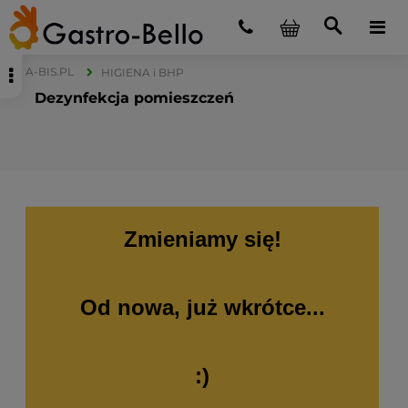
A-BIS.PL
HIGIENA i BHP
Dezynfekcja pomieszczeń
Zmieniamy się!
Od nowa, już wkrótce...
:)