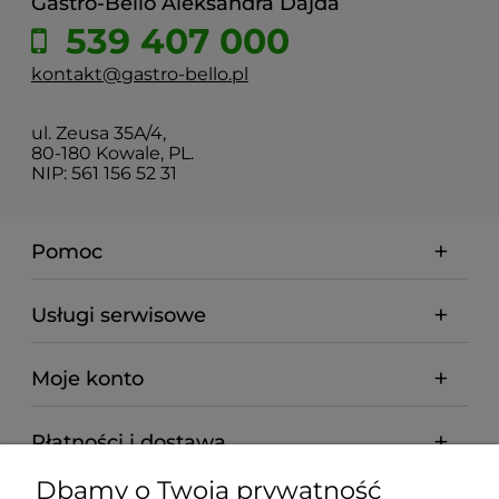
Gastro-Bello Aleksandra Dajda
539 407 000
kontakt@gastro-bello.pl
ul. Zeusa 35A/4,
80-180 Kowale, PL.
NIP: 561 156 52 31
Pomoc
Usługi serwisowe
Moje konto
Płatności i dostawa
Dbamy o Twoją prywatność