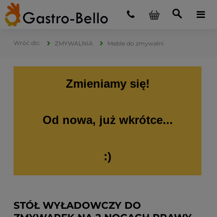
ZMYWALNIA
Meble do zmywalni
Zmieniamy się!
Od nowa, już wkrótce...
:)
STÓŁ WYŁADOWCZY DO