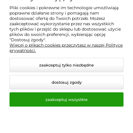
Informacje
Pliki cookies i pokrewne im technologie umożliwiają
poprawne działanie strony i pomagają nam
O nas
dostosować ofertę do Twoich potrzeb. Możesz
zaakceptować wykorzystanie przez nas wszystkich
tych plików i przejść do sklepu lub dostosować użycie
plików do swoich preferencji, wybierając opcję
"Dostosuj zgody".
Wyposażenie Gastronomii - Projekty Technologiczne
Więcej o plikach cookies przeczytasz w naszej Polityce
- Sklep Gastronomiczny - Serwis Sprzętu
prywatności.
Gastronomicznego | Gdańsk - Trójmiasto - Pomorskie
zaakceptuj tylko niezbędne
dostosuj zgody
zaakceptuj wszystkie
© 2026 a-bis.pl. Wszelkie prawa zastrzeżone.
Styl graficzny i aplikacje ShopGadget.pl
Sklep
internetowy Shoper.pl