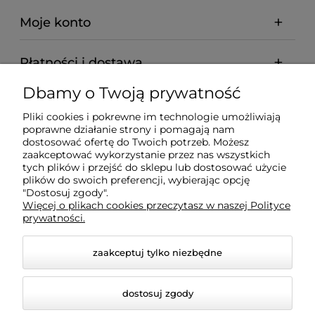
Moje konto
Płatności i dostawa
Dbamy o Twoją prywatność
Informacje
Pliki cookies i pokrewne im technologie umożliwiają
poprawne działanie strony i pomagają nam
O nas
dostosować ofertę do Twoich potrzeb. Możesz
zaakceptować wykorzystanie przez nas wszystkich
tych plików i przejść do sklepu lub dostosować użycie
plików do swoich preferencji, wybierając opcję
"Dostosuj zgody".
Wyposażenie Gastronomii - Projekty Technologiczne
Więcej o plikach cookies przeczytasz w naszej Polityce
- Sklep Gastronomiczny - Serwis Sprzętu
prywatności.
Gastronomicznego | Gdańsk - Trójmiasto - Pomorskie
zaakceptuj tylko niezbędne
dostosuj zgody