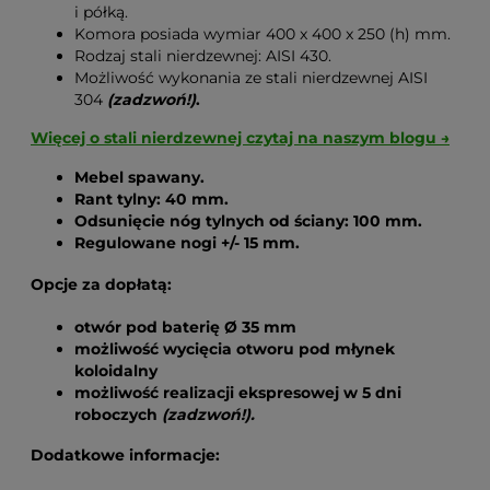
i półką.
Komora posiada wymiar 400 x 400 x 250 (h) mm.
Rodzaj stali nierdzewnej: AISI 430.
Możliwość wykonania ze stali nierdzewnej AISI
304
(zadzwoń!)
.
Więcej o stali nierdzewnej czytaj na naszym blogu →
Mebel spawany.
Rant tylny: 40 mm.
Odsunięcie nóg tylnych od ściany: 100 mm.
Regulowane nogi
+/- 15
mm.
Opcje za dopłatą:
otwór pod baterię Ø 35 mm
możliwość wycięcia otworu pod młynek
koloidalny
możliwość realizacji ekspresowej w 5 dni
roboczych
(zadzwoń!).
Dodatkowe informacje: