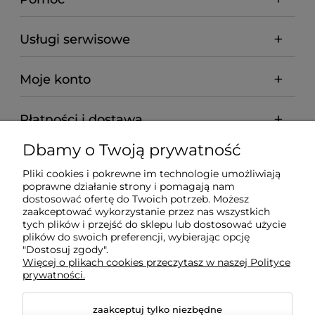
Usługi serwisowe
Moje konto
Płatności i dostawa
Dbamy o Twoją prywatność
Informacje
Pliki cookies i pokrewne im technologie umożliwiają
poprawne działanie strony i pomagają nam
O nas
dostosować ofertę do Twoich potrzeb. Możesz
zaakceptować wykorzystanie przez nas wszystkich
tych plików i przejść do sklepu lub dostosować użycie
plików do swoich preferencji, wybierając opcję
"Dostosuj zgody".
Wyposażenie Gastronomii - Projekty Technologiczne -
Więcej o plikach cookies przeczytasz w naszej Polityce
Sklep Gastronomiczny - Serwis Sprzętu
prywatności.
Gastronomicznego | Gdańsk - Trójmiasto - Pomorskie
zaakceptuj tylko niezbędne