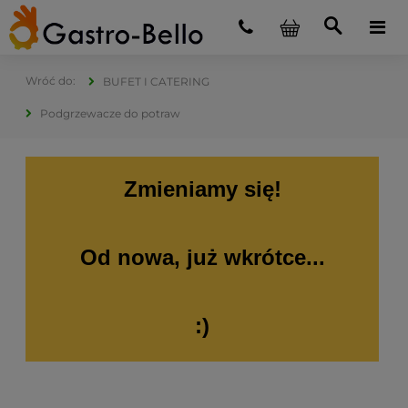
BUFET I CATERING
Podgrzewacze do potraw
Zmieniamy się!
Od nowa, już wkrótce...
:)