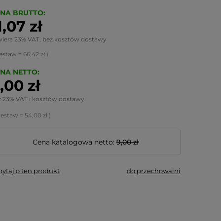
NA BRUTTO:
1,07 zł
wiera 23% VAT, bez kosztów dostawy
estaw
=
66,42 zł
)
NA NETTO:
,00 zł
z 23% VAT i kosztów dostawy
zestaw
=
54,00 zł
)
Cena katalogowa netto:
9,00 zł
pytaj o ten produkt
do przechowalni