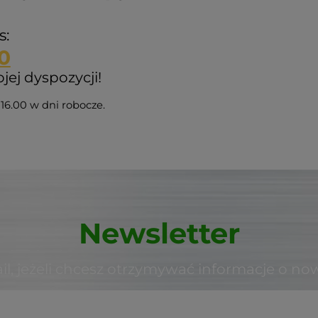
s:
0
ej dyspozycji!
16.00 w dni robocze.
Newsletter
il, jeżeli chcesz otrzymywać informacje o no