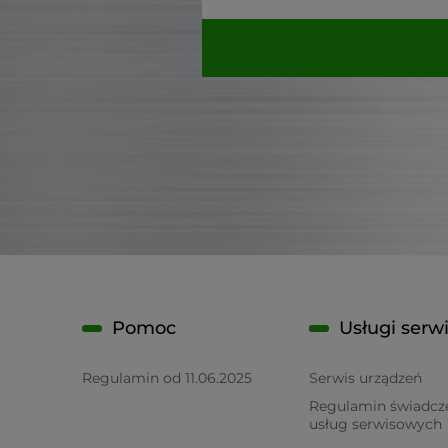
Pomoc
Usługi serw
Regulamin od 11.06.2025
Serwis urządzeń
Regulamin świadcz
usług serwisowych