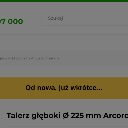
07 000
 głęboki Ø 225 mm Arcoroc Trianon
Od nowa, już wkrótce...
Talerz głęboki Ø 225 mm Arcor