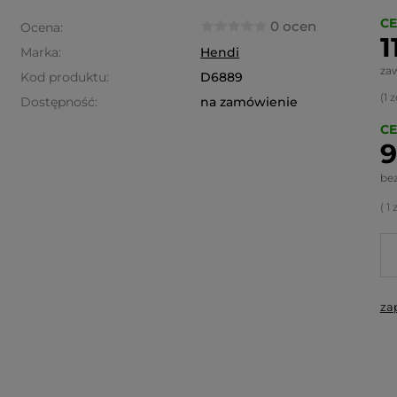
CE
0 ocen
Ocena:
1
Marka:
Hendi
za
Kod produktu:
D6889
(1
z
Dostępność:
na zamówienie
CE
9
be
( 1
za