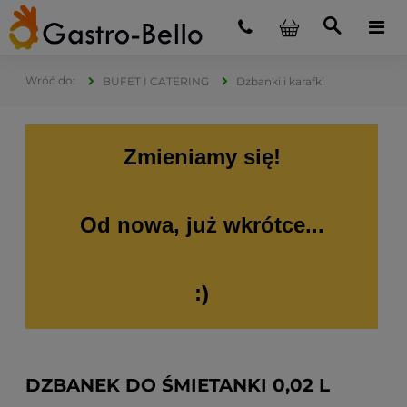
BUFET I CATERING
Dzbanki i karafki
Zmieniamy się!
Od nowa, już wkrótce...
:)
DZBANEK DO ŚMIETANKI 0,02 L