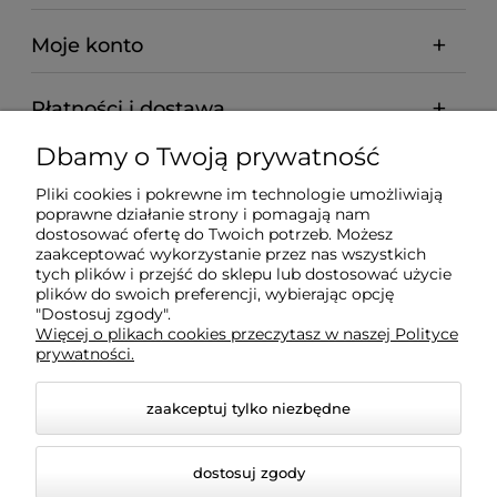
Moje konto
Płatności i dostawa
Dbamy o Twoją prywatność
Informacje
Pliki cookies i pokrewne im technologie umożliwiają
poprawne działanie strony i pomagają nam
O nas
dostosować ofertę do Twoich potrzeb. Możesz
zaakceptować wykorzystanie przez nas wszystkich
tych plików i przejść do sklepu lub dostosować użycie
plików do swoich preferencji, wybierając opcję
"Dostosuj zgody".
Wyposażenie Gastronomii - Projekty Technologiczne -
Więcej o plikach cookies przeczytasz w naszej Polityce
Sklep Gastronomiczny - Serwis Sprzętu
prywatności.
Gastronomicznego | Gdańsk - Trójmiasto - Pomorskie
zaakceptuj tylko niezbędne
dostosuj zgody