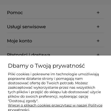
Pomoc
Usługi serwisowe
Moje konto
Płatności i dostawa
Dbamy o Twoją prywatność
Informacje
Pliki cookies i pokrewne im technologie umożliwiają
poprawne działanie strony i pomagają nam
O nas
dostosować ofertę do Twoich potrzeb. Możesz
zaakceptować wykorzystanie przez nas wszystkich
tych plików i przejść do sklepu lub dostosować użycie
plików do swoich preferencji, wybierając opcję
"Dostosuj zgody".
Wyposażenie Gastronomii - Projekty Technologiczne -
Więcej o plikach cookies przeczytasz w naszej Polityce
Sklep Gastronomiczny - Serwis Sprzętu
prywatności.
Gastronomicznego | Gdańsk - Trójmiasto - Pomorskie