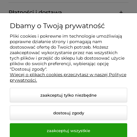
Płatności i dostawa
Dbamy o Twoją prywatność
Informacje
Pliki cookies i pokrewne im technologie umożliwiają
poprawne działanie strony i pomagają nam
O nas
dostosować ofertę do Twoich potrzeb. Możesz
zaakceptować wykorzystanie przez nas wszystkich
tych plików i przejść do sklepu lub dostosować użycie
plików do swoich preferencji, wybierając opcję
"Dostosuj zgody".
Wyposażenie Gastronomii - Projekty Technologiczne -
Więcej o plikach cookies przeczytasz w naszej Polityce
Sklep Gastronomiczny - Serwis Sprzętu
prywatności.
Gastronomicznego | Gdańsk - Trójmiasto - Pomorskie
zaakceptuj tylko niezbędne
dostosuj zgody
zaakceptuj wszystkie