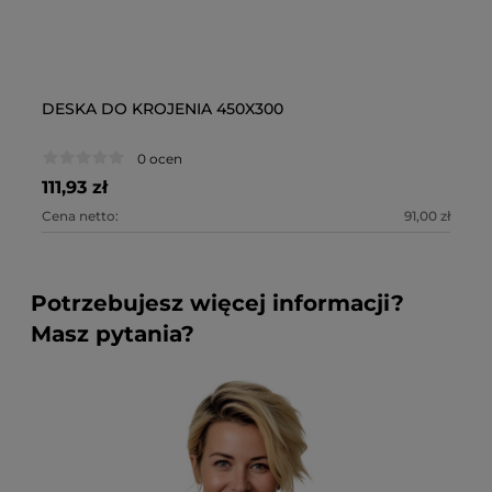
DESKA DO KROJENIA 450X300
DE
0 ocen
111,93 zł
15
Cena netto:
91,00 zł
Ce
Potrzebujesz więcej informacji?
Masz pytania?