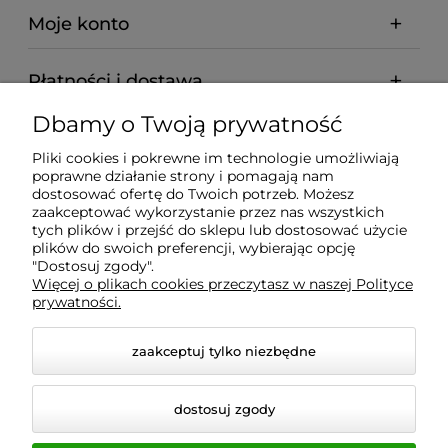
Moje konto
Płatności i dostawa
Dbamy o Twoją prywatność
Informacje
Pliki cookies i pokrewne im technologie umożliwiają
poprawne działanie strony i pomagają nam
O nas
dostosować ofertę do Twoich potrzeb. Możesz
zaakceptować wykorzystanie przez nas wszystkich
tych plików i przejść do sklepu lub dostosować użycie
plików do swoich preferencji, wybierając opcję
"Dostosuj zgody".
Wyposażenie Gastronomii - Projekty Technologiczne -
Więcej o plikach cookies przeczytasz w naszej Polityce
Sklep Gastronomiczny - Serwis Sprzętu
prywatności.
Gastronomicznego | Gdańsk - Trójmiasto - Pomorskie
zaakceptuj tylko niezbędne
dostosuj zgody