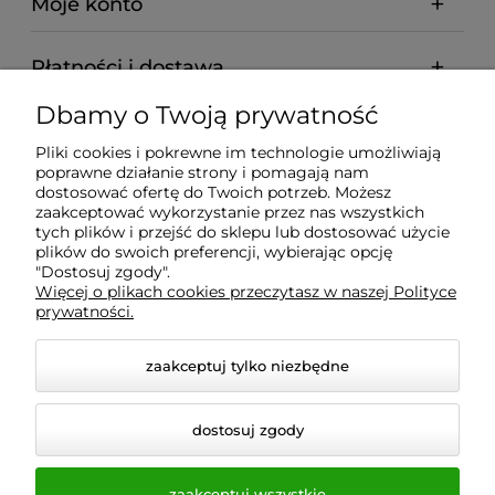
Moje konto
Płatności i dostawa
Dbamy o Twoją prywatność
Informacje
Pliki cookies i pokrewne im technologie umożliwiają
poprawne działanie strony i pomagają nam
O nas
dostosować ofertę do Twoich potrzeb. Możesz
zaakceptować wykorzystanie przez nas wszystkich
tych plików i przejść do sklepu lub dostosować użycie
plików do swoich preferencji, wybierając opcję
"Dostosuj zgody".
Wyposażenie Gastronomii - Projekty Technologiczne -
Więcej o plikach cookies przeczytasz w naszej Polityce
Sklep Gastronomiczny - Serwis Sprzętu
prywatności.
Gastronomicznego | Gdańsk - Trójmiasto - Pomorskie
zaakceptuj tylko niezbędne
dostosuj zgody
zaakceptuj wszystkie