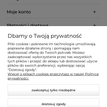
Moje konto
Płatności i dostawa
Dbamy o Twoją prywatność
Informacje
Pliki cookies i pokrewne im technologie umożliwiają
poprawne działanie strony i pomagają nam
O nas
dostosować ofertę do Twoich potrzeb. Możesz
zaakceptować wykorzystanie przez nas wszystkich
tych plików i przejść do sklepu lub dostosować użycie
plików do swoich preferencji, wybierając opcję
"Dostosuj zgody".
Wyposażenie Gastronomii - Projekty Technologiczne -
Więcej o plikach cookies przeczytasz w naszej Polityce
Sklep Gastronomiczny - Serwis Sprzętu
prywatności.
Gastronomicznego | Gdańsk - Trójmiasto - Pomorskie
zaakceptuj tylko niezbędne
dostosuj zgody