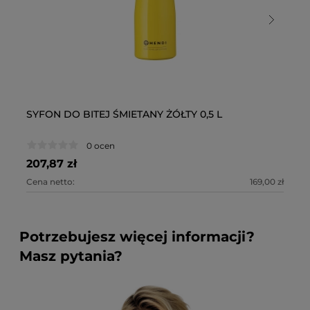
SYFON DO BITEJ ŚMIETANY ŻÓŁTY 0,5 L
SY
0 ocen
207,87 zł
20
Cena netto:
169,00 zł
Ce
Potrzebujesz więcej informacji?
Masz pytania?