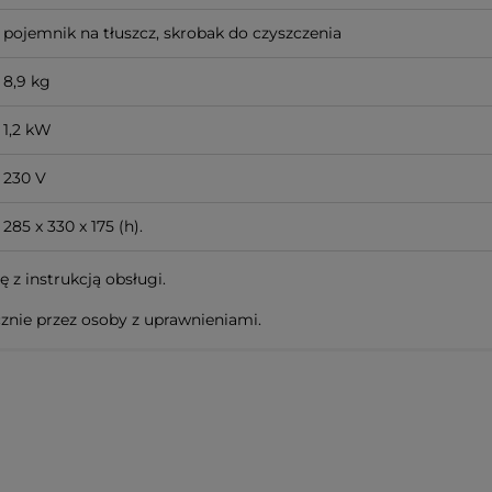
pojemnik na tłuszcz, skrobak do czyszczenia
8,9 kg
1,2 kW
230 V
285 x 330 x 175 (h).
 z instrukcją obsługi.
znie przez osoby z uprawnieniami.