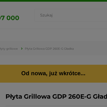
07 000
łyty grillowe
Płyta Grillowa GDP 260E-G Gładka
Od nowa, już wkrótce...
Płyta Grillowa GDP 260E-G Gła