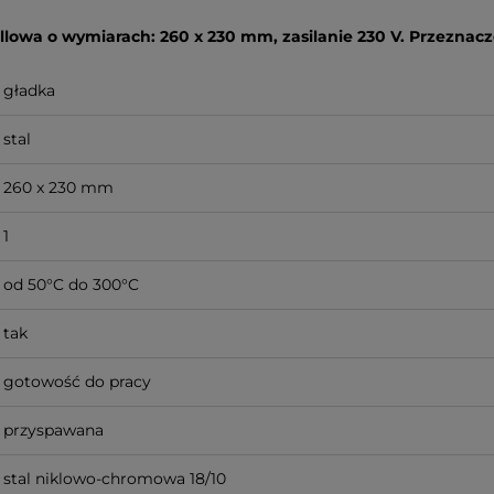
rillowa o wymiarach: 260 x 230 mm, zasilanie 230 V. Przeznac
gładka
stal
260 x 230 mm
1
od 50°C do 300°C
tak
gotowość do pracy
przyspawana
stal niklowo-chromowa 18/10