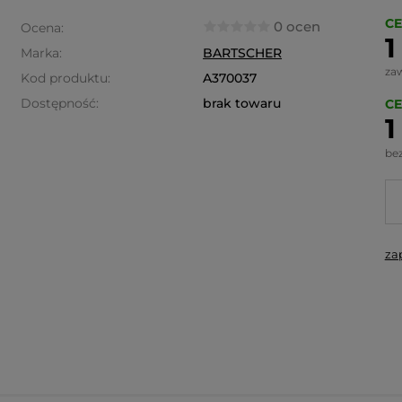
CE
0 ocen
Ocena:
1
Marka:
BARTSCHER
za
Kod produktu:
A370037
Dostępność:
brak towaru
CE
1
be
za