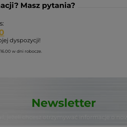
acji? Masz pytania?
s:
0
ej dyspozycji!
16.00 w dni robocze.
Newsletter
il, jeżeli chcesz otrzymywać informacje o no