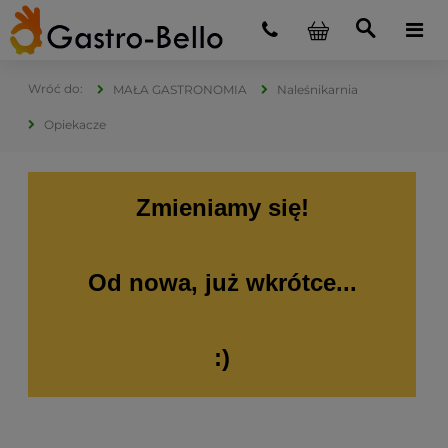
MAŁA GASTRONOMIA
Naleśnikarnia
Opiekacze
Zmieniamy się!
Od nowa, już wkrótce...
:)