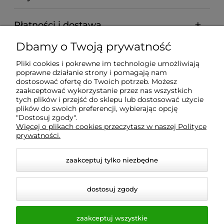
Płatności i dostawa
Dbamy o Twoją prywatność
Informacje
Pliki cookies i pokrewne im technologie umożliwiają
poprawne działanie strony i pomagają nam
O nas
dostosować ofertę do Twoich potrzeb. Możesz
zaakceptować wykorzystanie przez nas wszystkich
tych plików i przejść do sklepu lub dostosować użycie
plików do swoich preferencji, wybierając opcję
"Dostosuj zgody".
Wyposażenie Gastronomii - Projekty Technologiczne -
Więcej o plikach cookies przeczytasz w naszej Polityce
Sklep Gastronomiczny - Serwis Sprzętu
prywatności.
Gastronomicznego | Gdańsk - Trójmiasto - Pomorskie
zaakceptuj tylko niezbędne
dostosuj zgody
zaakceptuj wszystkie