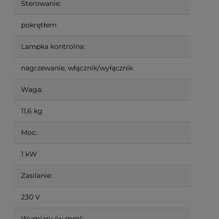
Sterowanie:
pokrętłem
Lampka kontrolna:
nagrzewanie, włącznik/wyłącznik
Waga:
11,6 kg
Moc:
1 kW
Zasilanie:
230 V
Wymiary (w mm):