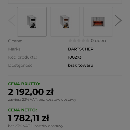
0 ocen
Ocena:
Marka:
BARTSCHER
Kod produktu:
100273
Dostępność:
brak towaru
CENA BRUTTO:
2 192,00 zł
zawiera 23% VAT, bez kosztów dostawy
CENA NETTO:
1 782,11 zł
bez 23% VAT i kosztów dostawy