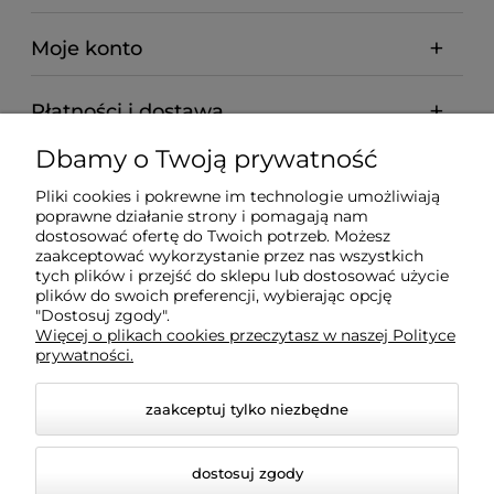
Moje konto
Płatności i dostawa
Dbamy o Twoją prywatność
Informacje
Pliki cookies i pokrewne im technologie umożliwiają
poprawne działanie strony i pomagają nam
O nas
dostosować ofertę do Twoich potrzeb. Możesz
zaakceptować wykorzystanie przez nas wszystkich
tych plików i przejść do sklepu lub dostosować użycie
plików do swoich preferencji, wybierając opcję
"Dostosuj zgody".
Wyposażenie Gastronomii - Projekty Technologiczne -
Więcej o plikach cookies przeczytasz w naszej Polityce
Sklep Gastronomiczny - Serwis Sprzętu
prywatności.
Gastronomicznego | Gdańsk - Trójmiasto - Pomorskie
zaakceptuj tylko niezbędne
dostosuj zgody