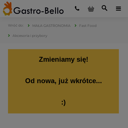
MAŁA GASTRONOMIA
Fast Food
Akcesoria i przybory
Zmieniamy się!
Od nowa, już wkrótce...
:)