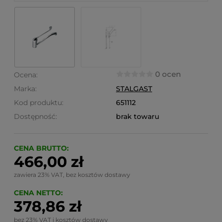
0 ocen
Ocena:
Marka:
STALGAST
Kod produktu:
651112
Dostępność:
brak towaru
CENA BRUTTO:
466,00 zł
zawiera 23% VAT, bez kosztów dostawy
CENA NETTO:
378,86 zł
bez 23% VAT i kosztów dostawy