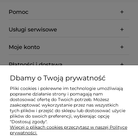
Pomoc
Usługi serwisowe
Moje konto
Płatności i dostawa
Dbamy o Twoją prywatność
Informacje
Pliki cookies i pokrewne im technologie umożliwiają
poprawne działanie strony i pomagają nam
O nas
dostosować ofertę do Twoich potrzeb. Możesz
zaakceptować wykorzystanie przez nas wszystkich
tych plików i przejść do sklepu lub dostosować użycie
plików do swoich preferencji, wybierając opcję
"Dostosuj zgody".
Wyposażenie Gastronomii - Projekty Technologiczne -
Więcej o plikach cookies przeczytasz w naszej Polityce
Sklep Gastronomiczny - Serwis Sprzętu
prywatności.
Gastronomicznego | Gdańsk - Trójmiasto - Pomorskie