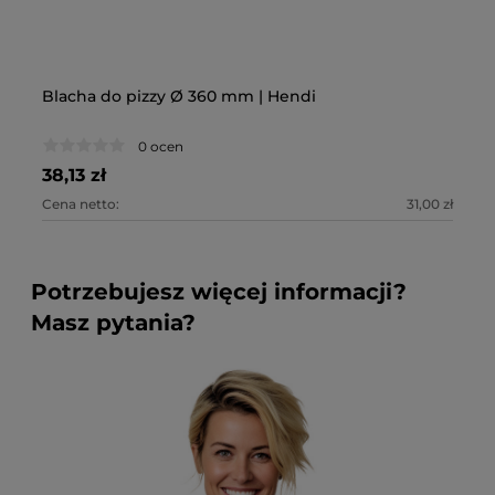
Blacha do pizzy Ø 360 mm | Hendi
Bl
0 ocen
38,13 zł
44
Cena netto:
31,00 zł
Ce
Potrzebujesz więcej informacji?
Masz pytania?