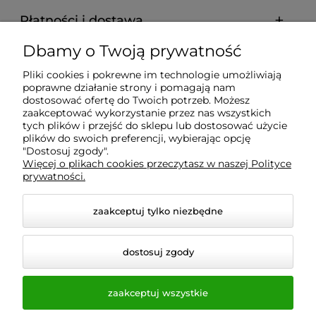
Płatności i dostawa
Dbamy o Twoją prywatność
Informacje
Pliki cookies i pokrewne im technologie umożliwiają
poprawne działanie strony i pomagają nam
O nas
dostosować ofertę do Twoich potrzeb. Możesz
zaakceptować wykorzystanie przez nas wszystkich
tych plików i przejść do sklepu lub dostosować użycie
plików do swoich preferencji, wybierając opcję
"Dostosuj zgody".
Wyposażenie Gastronomii - Projekty Technologiczne -
Więcej o plikach cookies przeczytasz w naszej Polityce
Sklep Gastronomiczny - Serwis Sprzętu
prywatności.
Gastronomicznego | Gdańsk - Trójmiasto - Pomorskie
zaakceptuj tylko niezbędne
dostosuj zgody
zaakceptuj wszystkie
© 2026 a-bis.pl. Wszelkie prawa zastrzeżone.