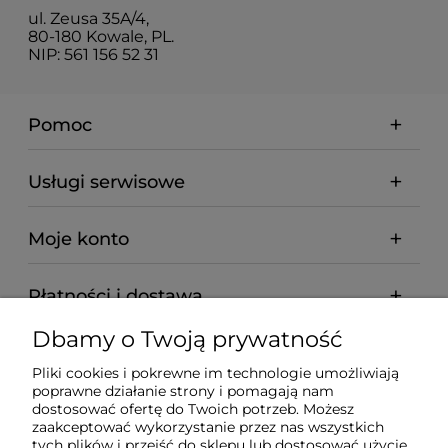
ul. Zeusa 35A/4,
80-180 Kowale, PL.
NIP: 561 156 52 31
Pomoc
Usługi serwisowe
Moje konto
Płatności i dostawa
Dbamy o Twoją prywatność
Informacje
Pliki cookies i pokrewne im technologie umożliwiają
poprawne działanie strony i pomagają nam
O nas
dostosować ofertę do Twoich potrzeb. Możesz
zaakceptować wykorzystanie przez nas wszystkich
tych plików i przejść do sklepu lub dostosować użycie