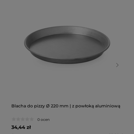
Blacha do pizzy Ø 220 mm | z powłoką aluminiową
Bl
0 ocen
34,44 zł
35