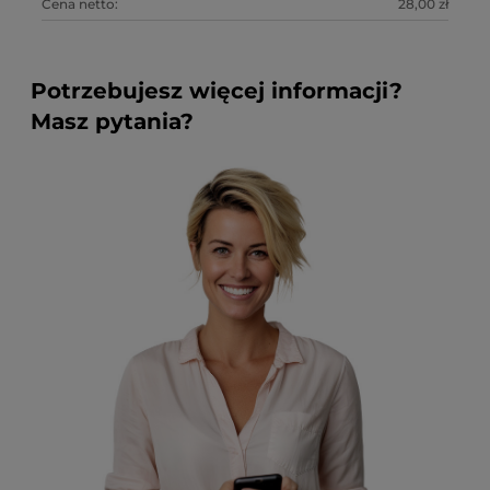
Cena netto:
28,00 zł
Ce
Potrzebujesz więcej informacji?
Masz pytania?