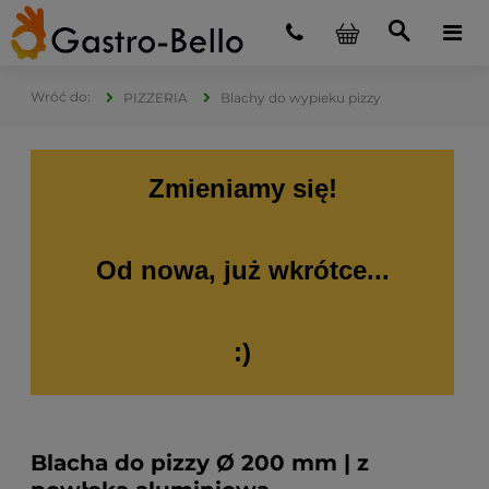
PIZZERIA
Blachy do wypieku pizzy
Zmieniamy się!
Od nowa, już wkrótce...
:)
Blacha do pizzy Ø 200 mm | z