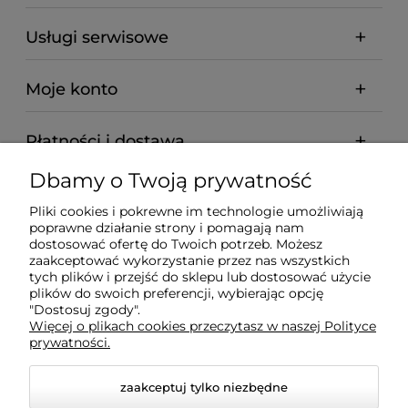
Usługi serwisowe
Moje konto
Płatności i dostawa
Dbamy o Twoją prywatność
Informacje
Pliki cookies i pokrewne im technologie umożliwiają
poprawne działanie strony i pomagają nam
O nas
dostosować ofertę do Twoich potrzeb. Możesz
zaakceptować wykorzystanie przez nas wszystkich
tych plików i przejść do sklepu lub dostosować użycie
plików do swoich preferencji, wybierając opcję
"Dostosuj zgody".
Wyposażenie Gastronomii - Projekty Technologiczne -
Więcej o plikach cookies przeczytasz w naszej Polityce
Sklep Gastronomiczny - Serwis Sprzętu
prywatności.
Gastronomicznego | Gdańsk - Trójmiasto - Pomorskie
zaakceptuj tylko niezbędne