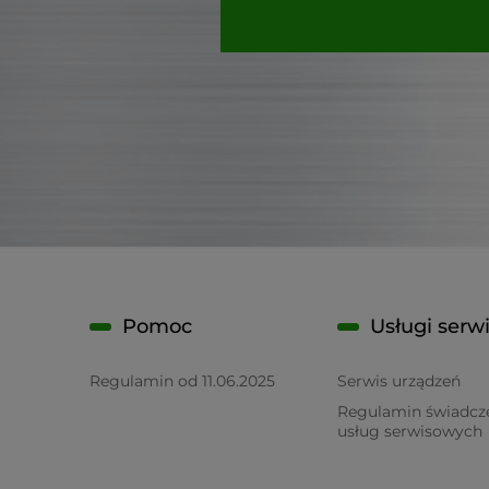
Pomoc
Usługi serw
Regulamin od 11.06.2025
Serwis urządzeń
Regulamin świadcz
usług serwisowych