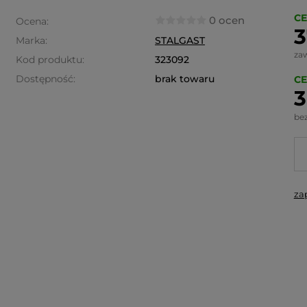
CE
0 ocen
Ocena:
3
Marka:
STALGAST
za
Kod produktu:
323092
Dostępność:
brak towaru
CE
3
be
za