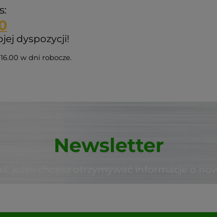
s:
0
ej dyspozycji!
16.00 w dni robocze.
Newsletter
il, jeżeli chcesz otrzymywać informacje o no