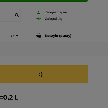
Zarejestruj się
Zaloguj się
Koszyk:
(pusty)
:)
0,2 L