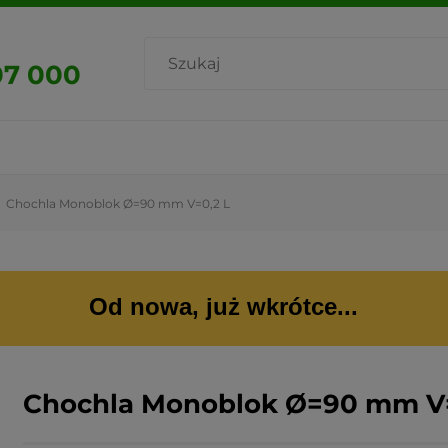
07 000
Chochla Monoblok Ø=90 mm V=0,2 L
Od nowa, już wkrótce...
Chochla Monoblok Ø=90 mm V=