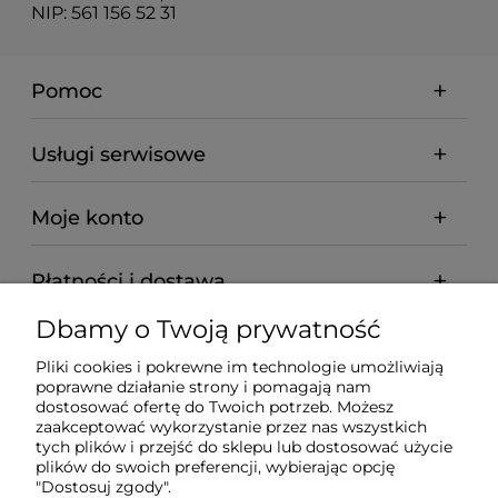
NIP: 561 156 52 31
Pomoc
Usługi serwisowe
Moje konto
Płatności i dostawa
Dbamy o Twoją prywatność
Informacje
Pliki cookies i pokrewne im technologie umożliwiają
poprawne działanie strony i pomagają nam
O nas
dostosować ofertę do Twoich potrzeb. Możesz
zaakceptować wykorzystanie przez nas wszystkich
tych plików i przejść do sklepu lub dostosować użycie
plików do swoich preferencji, wybierając opcję
"Dostosuj zgody".
Wyposażenie Gastronomii - Projekty Technologiczne -