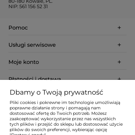
80-180 Kowale, PL.
NIP: 561 156 52 31
Pomoc
Usługi serwisowe
Moje konto
Płatności i dostawa
Dbamy o Twoją prywatność
Informacje
Pliki cookies i pokrewne im technologie umożliwiają
poprawne działanie strony i pomagają nam
O nas
dostosować ofertę do Twoich potrzeb. Możesz
zaakceptować wykorzystanie przez nas wszystkich
tych plików i przejść do sklepu lub dostosować użycie
plików do swoich preferencji, wybierając opcję