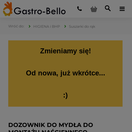
HIGIENA i BHP
Suszarki do rąk
Zmieniamy się!
Od nowa, już wkrótce...
:)
DOZOWNIK DO MYDŁA DO