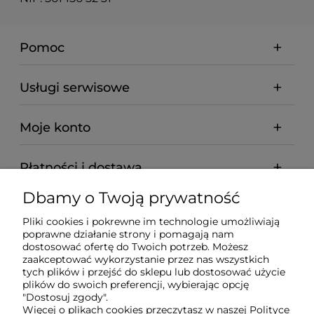
Pomoc
Usługi serwisowe
Moje konto
Płatności i dostawa
Dbamy o Twoją prywatność
Informacje
Pliki cookies i pokrewne im technologie umożliwiają
poprawne działanie strony i pomagają nam
O nas
dostosować ofertę do Twoich potrzeb. Możesz
zaakceptować wykorzystanie przez nas wszystkich
tych plików i przejść do sklepu lub dostosować użycie
plików do swoich preferencji, wybierając opcję
"Dostosuj zgody".
Wyposażenie Gastronomii - Projekty Technologiczne -
Więcej o plikach cookies przeczytasz w naszej Polityce
Sklep Gastronomiczny - Serwis Sprzętu