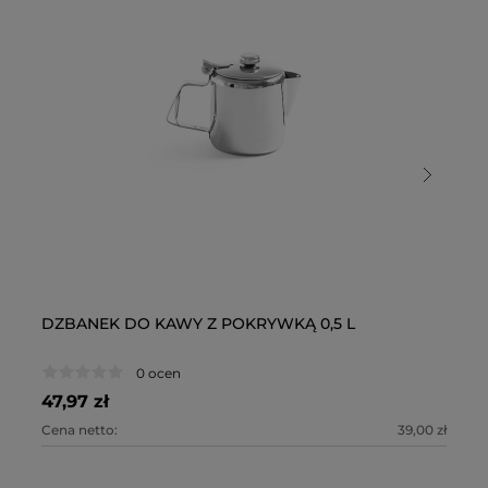
DZBANEK DO KAWY Z POKRYWKĄ 0,5 L
D
0 ocen
47,97 zł
72
Cena netto:
39,00 zł
Ce