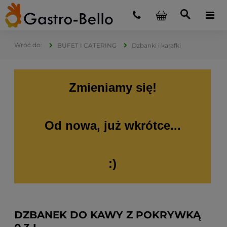
BUFET I CATERING
Dzbanki i karafki
Zmieniamy się!
Od nowa, już wkrótce...
:)
DZBANEK DO KAWY Z POKRYWKĄ