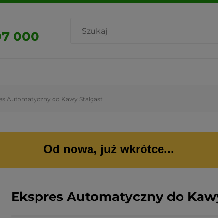
07 000
es Automatyczny do Kawy Stalgast
Od nowa, już wkrótce...
Ekspres Automatyczny do Kawy