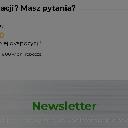
acji? Masz pytania?
s:
0
ej dyspozycji!
16.00 w dni robocze.
Newsletter
il, jeżeli chcesz otrzymywać informacje o no