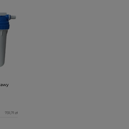
kawy
731,71 zł