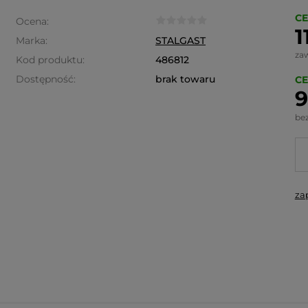
CE
Ocena:
1
Marka:
STALGAST
za
Kod produktu:
486812
Dostępność:
brak towaru
CE
9
be
za