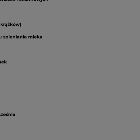
 krążków)
 spieniania mleka
nek
cześnie