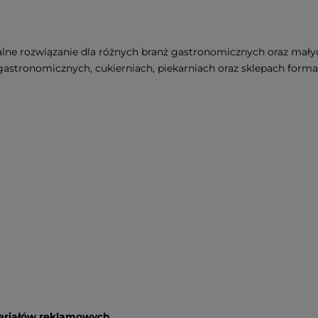
lne rozwiązanie dla różnych branż gastronomicznych oraz małyc
tronomicznych, cukierniach, piekarniach oraz sklepach format
teriałów reklamowych