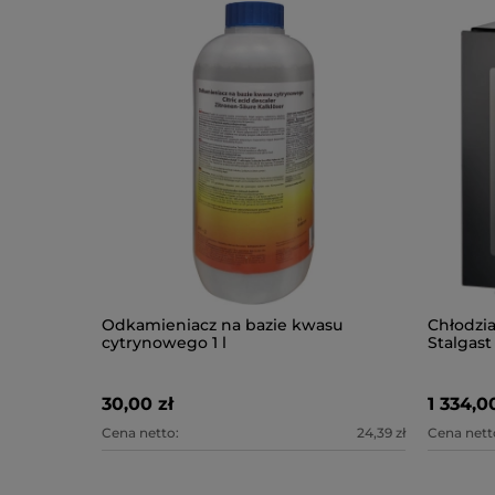
Odkamieniacz na bazie kwasu
Chłodzi
cytrynowego 1 l
Stalgast
30,00 zł
1 334,0
Cena netto:
24,39 zł
Cena nett