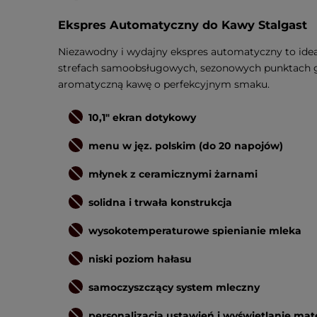
Ekspres Automatyczny do Kawy Stalgast
Niezawodny i wydajny ekspres automatyczny to idea
strefach samoobsługowych, sezonowych punktach gas
aromatyczną kawę o perfekcyjnym smaku.
10,1" ekran dotykowy
menu w jęz. polskim (do 20 napojów)
młynek z ceramicznymi żarnami
solidna i trwała konstrukcja
wysokotemperaturowe spienianie mleka
niski poziom hałasu
samoczyszczący system mleczny
personalizacja ustawień i wyświetlanie ma