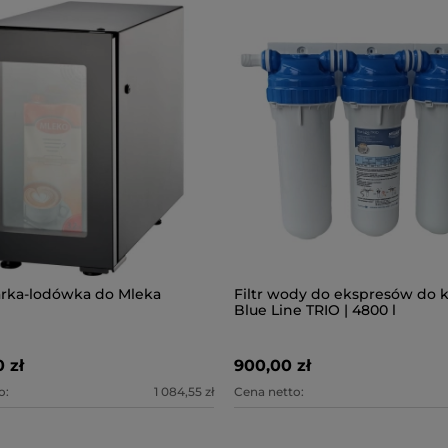
arka-lodówka do Mleka
Filtr wody do ekspresów do 
Blue Line TRIO | 4800 l
0 zł
900,00 zł
o:
1 084,55 zł
Cena netto: