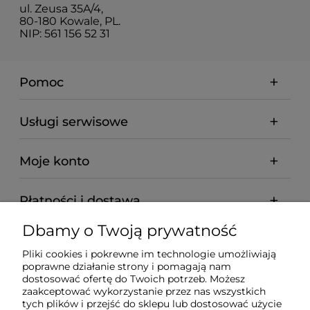
ul. Zeusa 35A/4,
80-180 Kowale, PL.
NIP: 561 156 52 31
Pomoc
Usługi serwisowe
Moje konto
Płatności i dostawa
Dbamy o Twoją prywatność
Informacje
Pliki cookies i pokrewne im technologie umożliwiają
poprawne działanie strony i pomagają nam
O nas
dostosować ofertę do Twoich potrzeb. Możesz
zaakceptować wykorzystanie przez nas wszystkich
tych plików i przejść do sklepu lub dostosować użycie