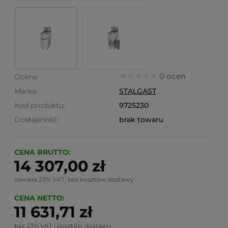
0 ocen
Ocena:
Marka:
STALGAST
Kod produktu:
9725230
Dostępność:
brak towaru
CENA BRUTTO:
14 307,00 zł
zawiera 23% VAT, bez kosztów dostawy
CENA NETTO:
11 631,71 zł
bez 23% VAT i kosztów dostawy