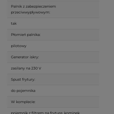
Palnik z zabezpieczeniem
przeciwwypływowym:
tak
Płomień palnika:
pilotowy
Generator iskry:
zasilany na 230 V
Spust frytury:
do pojemnika
W komplecie:
pojemnik z filtrem na fryturę, kominek