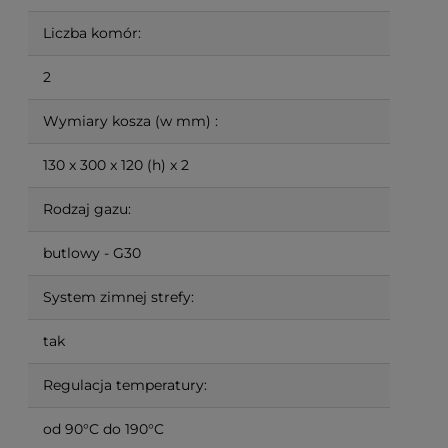
Liczba komór:
2
Wymiary kosza (w mm) :
130 x 300 x 120 (h) x 2
Rodzaj gazu:
butlowy - G30
System zimnej strefy:
tak
Regulacja temperatury:
od 90°C do 190°C